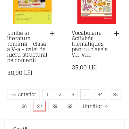
Limba și
Vocabulaire.
literatura
Activités
română – clasa
thématiques
a V-a – caiet de
pentru clasele
lucru structurat
VII-VIII
pe domenii
35,00
LEI
30,90
LEI
<< Anterior
1
2
3
…
34
35
36
37
38
39
Următor >>