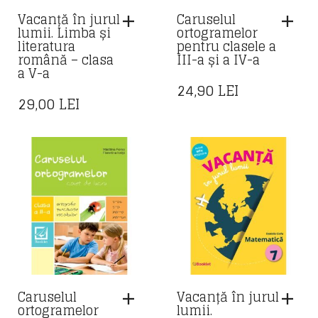
Vacanță în jurul
Caruselul
lumii. Limba și
ortogramelor
literatura
pentru clasele a
română – clasa
III-a și a IV-a
a V-a
24,90
LEI
29,00
LEI
Caruselul
Vacanță în jurul
ortogramelor
lumii.