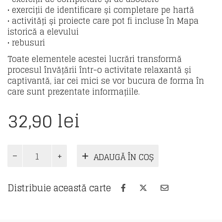
• exerciții de identificare și completare pe hartă
• activități și proiecte care pot fi incluse în Mapa
istorică a elevului
• rebusuri
Toate elementele acestei lucrări transformă
procesul învățării într-o activitate relaxantă și
captivantă, iar cei mici se vor bucura de forma în
care sunt prezentate informațiile.
32,90
lei
Cantitate
ADAUGĂ ÎN COȘ
Istorie
pentru
clasa
Distribuie această carte
a
IV-
a.