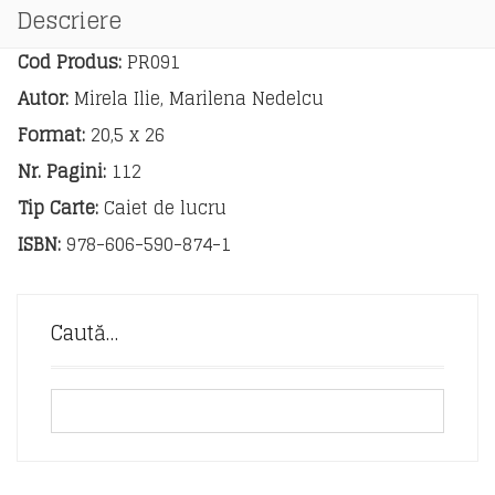
Descoperă.
Descriere
Exersează.
Aprofundează
Cod Produs:
PR091
Autor:
Mirela Ilie, Marilena Nedelcu
Format:
20,5 x 26
Nr. Pagini:
112
Tip Carte:
Caiet de lucru
ISBN:
978-606-590-874-1
Caută…