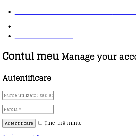
COMANDĂ TELEFONIC: 021 430 30 95 / 021 411
TRANSPORT ȘI PLATĂ
LOGIN – CONTUL MEU
Contul meu
Manage your acco
Autentificare
Ține-mă minte
Autentificare