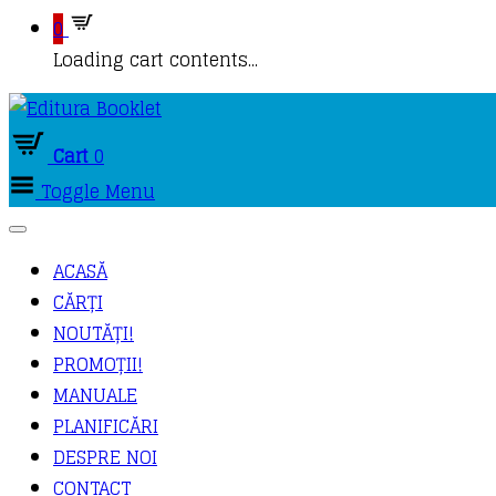
0
Loading cart contents...
Cart
0
Toggle Menu
ACASĂ
CĂRȚI
NOUTĂȚI!
PROMOȚII!
MANUALE
PLANIFICĂRI
DESPRE NOI
CONTACT