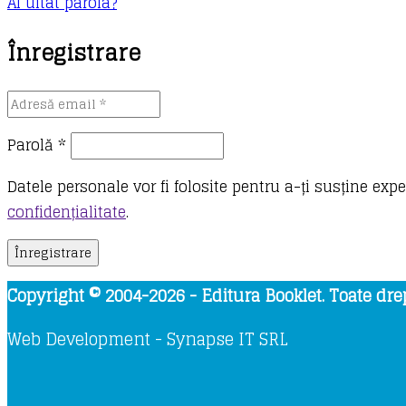
Ai uitat parola?
Înregistrare
Obligatoriu
Parolă
*
Datele personale vor fi folosite pentru a-ți susține exp
confidențialitate
.
Înregistrare
Copyright © 2004-2026 - Editura Booklet. Toate drep
Web Development - Synapse IT SRL