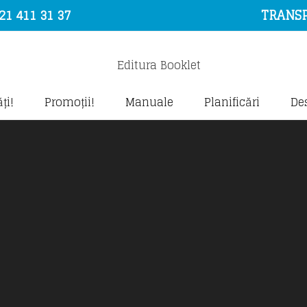
21 411 31 37
TRANSP
ți!
Promoții!
Manuale
Planificări
De