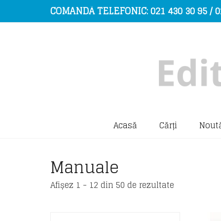
COMANDĂ TELEFONIC: 021 430 30 95 / 0
Acasă
Cărți
Noută
Manuale
Sorted
Afișez 1 - 12 din 50 de rezultate
by
latest