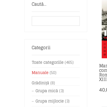
Caută…
Categorii
Toate categoriile
(465)
Man
com
Manuale
(50)
Rom
XIII
Grădiniță
(8)
40
Grupa mică
(3)
Grupa mijlocie
(3)