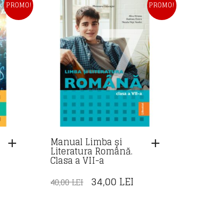
,00 LEI.
PROMO!
40,00 LEI.
PROMO!
Manual Limba și
Literatura Română.
Clasa a VII-a
REȚUL
PREȚUL
PREȚUL
34,00
LEI
40,00
LEI
URENT
INIȚIAL
CURENT
STE:
A
ESTE:
,00 LEI.