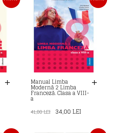
Manual Limba
Modernă 2 Limba
Franceză. Clasa a VIII-
a
REȚUL
URENT
PREȚUL
PREȚUL
34,00
LEI
41,00
LEI
STE:
INIȚIAL
CURENT
,00 LEI.
A
ESTE: