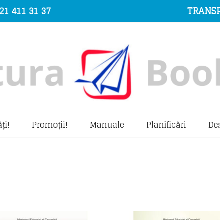
21 411 31 37
TRANSP
ți!
Promoții!
Manuale
Planificări
De