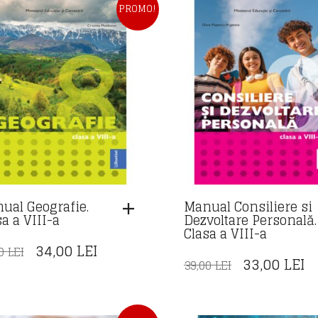
FOST:
34,00 LEI.
FOST:
34
PROMO!
40,00 LEI.
41,00 LEI.
ual Geografie.
Manual Consiliere si
a a VIII-a
Dezvoltare Personală.
Clasa a VIII-a
PREȚUL
PREȚUL
34,00
LEI
00
LEI
PREȚUL
P
33,00
LEI
39,00
LEI
INIȚIAL
CURENT
INIȚIAL
C
A
ESTE:
A
E
FOST:
34,00 LEI.