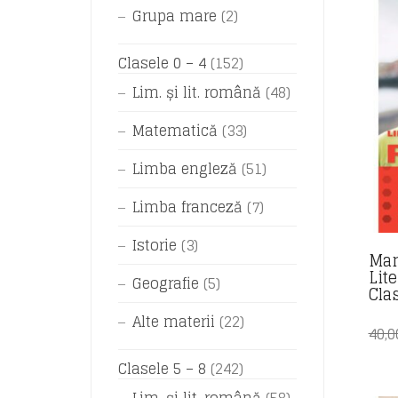
Grupa mare
(2)
Clasele 0 – 4
(152)
Lim. și lit. română
(48)
Matematică
(33)
Limba engleză
(51)
Limba franceză
(7)
Istorie
(3)
Man
Lit
Geografie
(5)
Clas
Alte materii
(22)
40,
Clasele 5 – 8
(242)