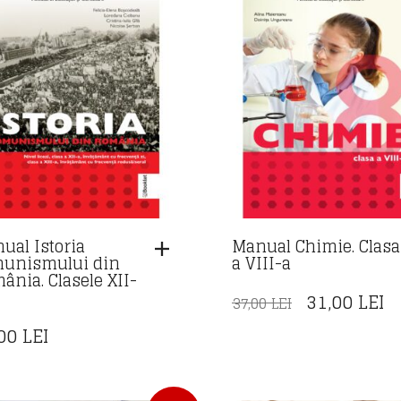
ual Istoria
Manual Chimie. Clasa
unismului din
a VIII-a
ânia. Clasele XII-
PREȚUL
P
31,00
LEI
37,00
LEI
INIȚIAL
C
,00
LEI
A
E
FOST:
31