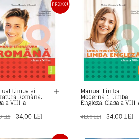
37,00 LEI.
PROMO!
ual Limba și
Manual Limba
eratura Română.
Modernă 1 Limba
a a VIII-a
Engleză. Clasa a VIII-
PREȚUL
PREȚUL
PREȚUL
P
34,00
LEI
34,00
LEI
00
LEI
41,00
LEI
INIȚIAL
CURENT
INIȚIAL
C
A
ESTE:
A
E