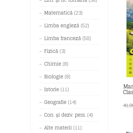
Lim. și lit. română
(58)
Matematică
(23)
Limba engleză
(52)
Limba franceză
(50)
Fizică
(3)
Chimie
(8)
Biologie
(8)
Man
Istorie
(11)
Clas
Geografie
(14)
41,
Con. și dezv. pers.
(4)
Alte materii
(11)