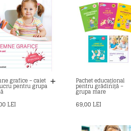
ne grafice – caiet
Pachet educațional
lucru pentru grupa
pentru grădiniță –
că
grupa mare
,00
LEI
69,00
LEI