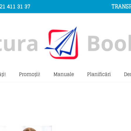
21 411 31 37
TRANSP
ți!
Promoții!
Manuale
Planificări
De