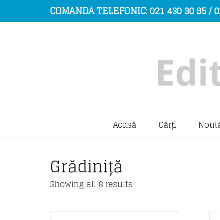
COMANDĂ TELEFONIC: 021 430 30 95 / 0
Acasă
Cărți
Noută
Grădiniță
Sorted
Showing all 8 results
by
latest