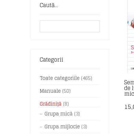
Caută…
Categorii
Toate categoriile
(465)
Sem
de 
Manuale
(50)
mi
Grădiniță
(8)
15
Grupa mică
(3)
Grupa mijlocie
(3)