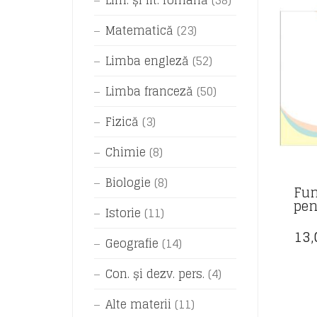
Lim. și lit. română
(58)
Matematică
(23)
Limba engleză
(52)
Limba franceză
(50)
Fizică
(3)
Chimie
(8)
Biologie
(8)
Fun
pen
Istorie
(11)
13
Geografie
(14)
Con. și dezv. pers.
(4)
Alte materii
(11)