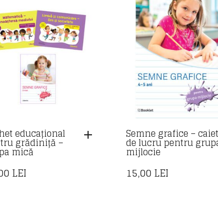
het educațional
Semne grafice – caie
tru grădiniță –
de lucru pentru grup
pa mică
mijlocie
,00
LEI
15,00
LEI