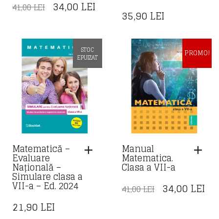
PREȚUL
PREȚUL
34,00
LEI
41,00
LEI
35,90
LEI
INIȚIAL
CURENT
A
ESTE:
FOST:
34,00 LEI.
STOC
PROMO!
41,00 LEI.
EPUIZAT
Matematică –
Manual
Evaluare
Matematica.
Națională –
Clasa a VII-a
Simulare clasa a
VII-a – Ed. 2024
PREȚUL
PR
34,00
LEI
41,00
LEI
INIȚIAL
CU
21,90
LEI
A
ES