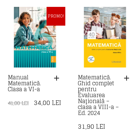
FOST:
34,
41,00 LEI.
PROMO!
Manual
Matematică.
Matematică.
Ghid complet
Clasa a VI-a
pentru
Evaluarea
Naţională –
PREȚUL
PREȚUL
34,00
LEI
41,00
LEI
clasa a VIII-a –
INIȚIAL
CURENT
Ed. 2024
A
ESTE:
31,90
LEI
FOST:
34,00 LEI.
41,00 LEI.