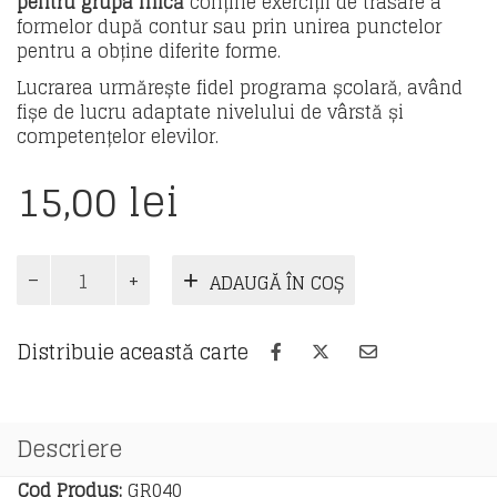
pentru grupa mică
conține exerciții de trasare a
formelor după contur sau prin unirea punctelor
pentru a obține diferite forme.
Lucrarea urmărește fidel programa școlară, având
fișe de lucru adaptate nivelului de vârstă și
competențelor elevilor.
15,00
lei
Cantitate
ADAUGĂ ÎN COȘ
Semne
grafice
-
Distribuie această carte
caiet
de
lucru
pentru
Descriere
grupa
mică
Cod Produs:
GR040