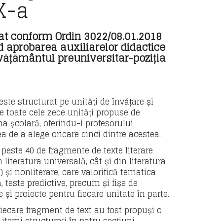
X-a
at conform Ordin 3022/08.01.2018
d aprobarea auxiliarelor didactice
vățământul preuniversitar-poziția
este structurat pe unități de învățare și
e toate cele zece unități propuse de
a școlară, oferindu-i profesorului
ea de a alege oricare cinci dintre acestea.
 peste 40 de fragmente de texte literare
n literatura universală, cât și din literatura
 și nonliterare, care valorifică tematica
 teste predictive, precum și fișe de
 și proiecte pentru fiecare unitate în parte.
fiecare fragment de text au fost propuși o