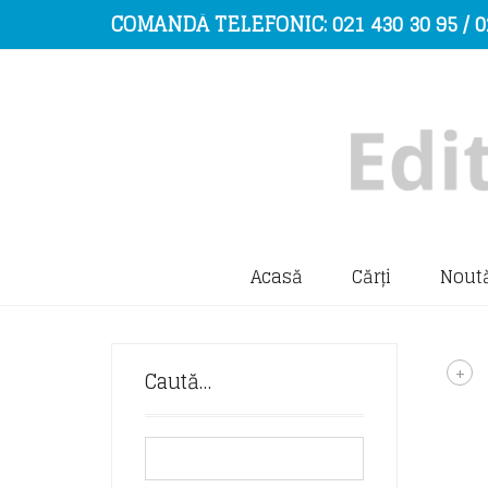
COMANDĂ TELEFONIC: 021 430 30 95 / 0
Acasă
Cărți
Noută
+
Caută…