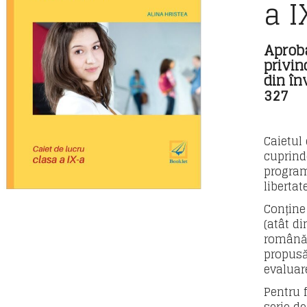
a I
Aprob
privin
din în
327
Caietul 
cuprind
program
libertat
Conține
(atât di
română)
propusă,
evaluare
Pentru 