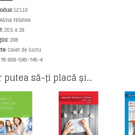
a
odus:
LC110
IX-
a
Alina Hristea
:
20,5 x 26
ini:
208
te:
Caiet de lucru
78-606-590-745-4
r putea să-ți placă și…