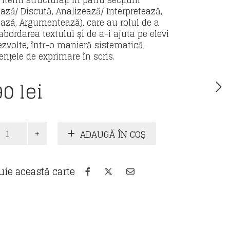
 itemi structurați în patru secțiuni
ează/ Discută, Analizează/ Interpretează,
ază, Argumentează), care au rolul de a
 abordarea textului și de a-i ajuta pe elevi
ezvolte, într-o manieră sistematică,
nțele de exprimare în scris.
90
lei
te
ADAUGĂ ÎN COȘ
ra
uie această carte
ă