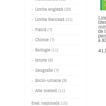
Limba engleză
(20)
Lim
Limba franceză
(21)
lite
rom
Fizică
(7)
de 
pen
Chimie
(7)
a X
41
Biologie
(11)
Istorie
(9)
Geografie
(7)
Socio-umane
(8)
Alte materii
(11)
Eval. națională
(15)