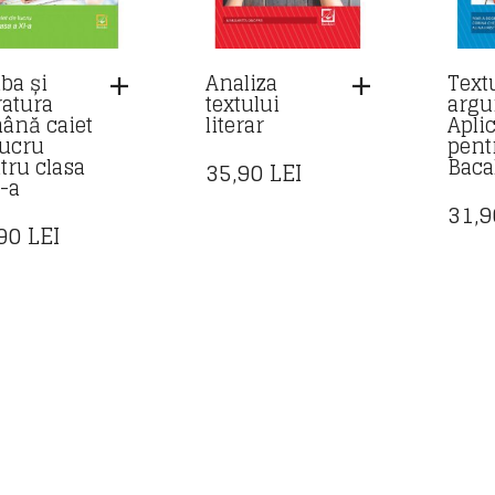
ba și
Analiza
Text
ratura
textului
argu
ână caiet
literar
Aplic
lucru
pent
tru clasa
Baca
35,90
LEI
I-a
31,
,90
LEI