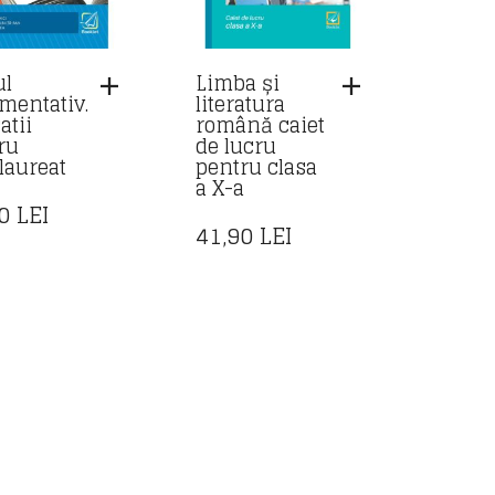
ul
Limba și
mentativ.
literatura
atii
română caiet
ru
de lucru
laureat
pentru clasa
a X-a
90
LEI
41,90
LEI