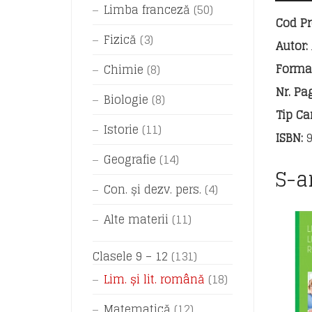
Limba franceză
(50)
Cod Pr
Fizică
(3)
Autor:
Format
Chimie
(8)
Nr. Pag
Biologie
(8)
Tip Car
Istorie
(11)
ISBN:
9
Geografie
(14)
S-a
Con. și dezv. pers.
(4)
Alte materii
(11)
Clasele 9 – 12
(131)
Lim. și lit. română
(18)
Matematică
(12)