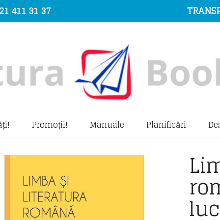
21 411 31 37
TRANSP
ți!
Promoții!
Manuale
Planificări
De
Lim
ro
luc