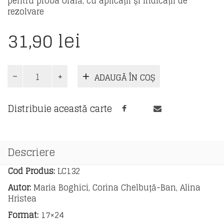
pentru proba orală, cu aplicații și indicații de
rezolvare
31,90
lei
Cantitate
ADAUGĂ ÎN COȘ
Textul
argumentativ.
Aplicatii
Distribuie această carte
pentru
Bacalaureat
Descriere
Cod Produs:
LC132
Autor:
Maria Boghici, Corina Chelbuță-Ban, Alina
Hristea
Format:
17×24