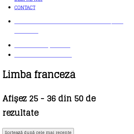
CONTACT
COMANDĂ TELEFONIC: 021 430 30 95 / 021
411 31 37
TRANSPORT ȘI PLATĂ
LOGIN – CONTUL MEU
Limba franceză
Afișez 25 - 36 din 50 de
Sorted
rezultate
by
Sortează după cele mai recente