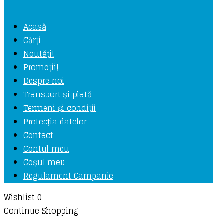
Acasă
Cărți
Noutăți!
Promoții!
Despre noi
Transport și plată
Termeni și condiții
Protecția datelor
Contact
Contul meu
Coșul meu
Regulament Campanie
Wishlist
0
Continue Shopping