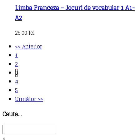
Limba Franceza – Jocuri de vocabular 1 A1-
A2
25,00
lei
<< Anterior
1
2
3
4
5
Următor >>
Caută…
×