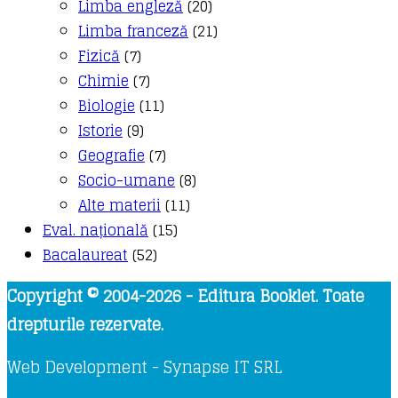
Limba engleză
(20)
Limba franceză
(21)
Fizică
(7)
Chimie
(7)
Biologie
(11)
Istorie
(9)
Geografie
(7)
Socio-umane
(8)
Alte materii
(11)
Eval. națională
(15)
Bacalaureat
(52)
Copyright © 2004-2026 - Editura Booklet. Toate
drepturile rezervate.
Web Development - Synapse IT SRL