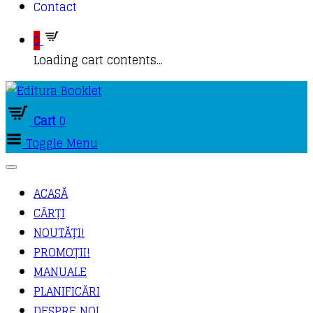
Contact
0
Loading cart contents...
Cart
0
Toggle Menu
ACASĂ
CĂRȚI
NOUTĂȚI!
PROMOȚII!
MANUALE
PLANIFICĂRI
DESPRE NOI