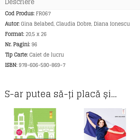
Descriere
lucru
pentru
Cod Produs:
FR067
clasa
Autor:
Gina Belabed, Claudia Dobre, Diana Ionescu
a
VIII-
Format:
20,5 x 26
a
Nr. Pagini:
96
Tip Carte:
Caiet de lucru
ISBN:
978-606-590-869-7
S-ar putea să-ți placă și…