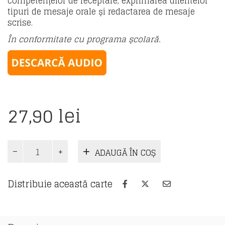
competențelor de receptare, exprimarea diferitelor
tipuri de mesaje orale și redactarea de mesaje
scrise.
În conformitate cu programa școlară.
27,90
lei
Cantitate
ADAUGĂ ÎN COȘ
Limba
modernă
2
Distribuie această carte
Franceză
-
caiet
de