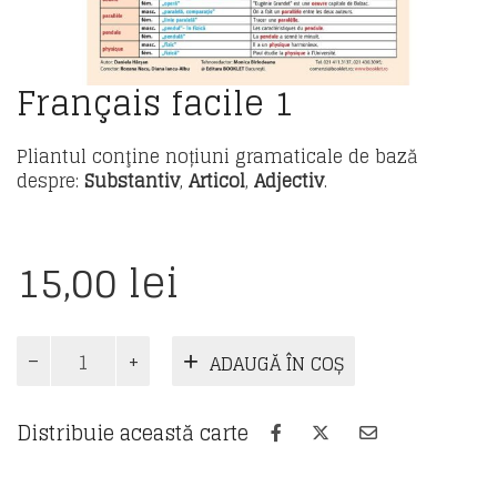
Français facile 1
Pliantul conţine noțiuni gramaticale de bază
despre:
Substantiv
,
Articol
,
Adjectiv
.
15,00
lei
Cantitate
ADAUGĂ ÎN COȘ
Français
facile
1
Distribuie această carte