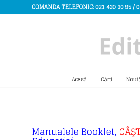
COMANDĂ TELEFONIC: 021 430 30 95 / 0
Acasă
Cărți
Noută
Manualele Booklet,
CÂŞ