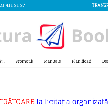
21 411 31 37
TRANSP
ți!
Promoții!
Manuale
Planificări
De
TIGĂTOARE
la licitația organizat