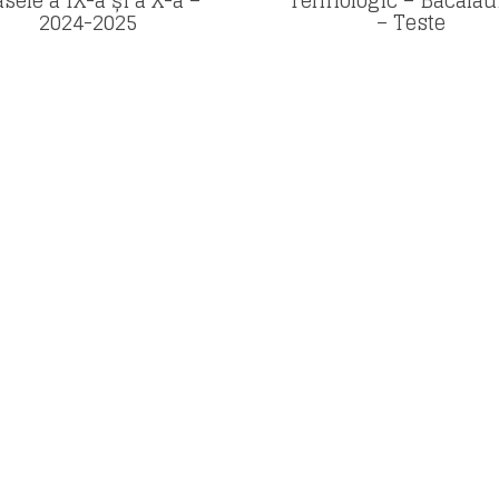
asele a IX-a și a X-a –
Tehnologic – Bacalau
2024-2025
– Teste