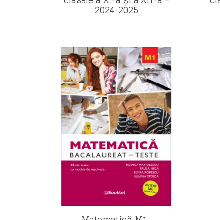
clasele a XI-a și a XII-a –
cl
2024-2025
Matematică M1-