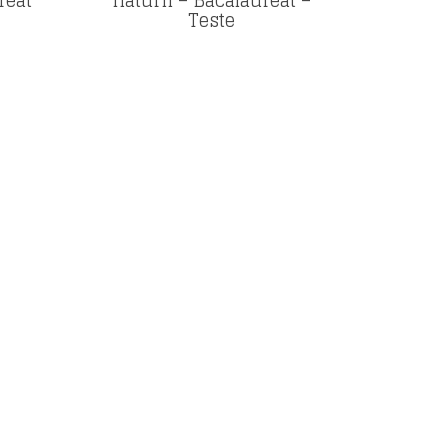
reat
naturii – Bacalaureat –
Teste