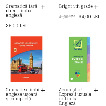
Gramatică fără
Bright 5th grade
stres. Limba
engleză
PREȚUL
PR
34,00
LEI
41,00
LEI
INIȚIAL
CU
35,00
LEI
A
ES
FOST:
34,
41,00 LEI.
Gramatica limbii
Acum știu! –
engleze ușoară
Expresii uzuale
și compactă
în Limba
Engleză