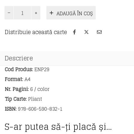
Cantitate
ADAUGĂ ÎN COȘ
Formulări
uzuale
în
Distribuie această carte
limba
engleză
Descriere
Cod Produs:
ENP29
Format:
A4
Nr. Pagini:
6 / color
Tip Carte:
Pliant
ISBN:
978-606-590-832-1
S-ar putea să-ți placă și…