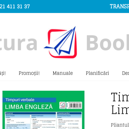
21 411 31 37
TRANSP
ți!
Promoții!
Manuale
Planificări
De
Ti
Li
Pliantu