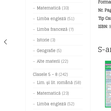
Format
Matematică
(33)
Nr. Pag
Tip Car
Limba engleză
(51)
ISBN:
9
Limba franceză
(7)
Istorie
(3)
S-a
Geografie
(5)
Alte materii
(22)
Clasele 5 – 8
(242)
Lim. și lit. română
(58)
Matematică
(23)
Limba engleză
(52)