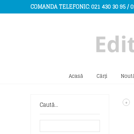
COMANDĂ TELEFONIC: 021 430 30 95 / 0
Acasă
Cărți
Noută
+
Caută…