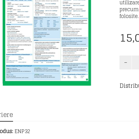
utiliza
precum 
folosite.
15,
Cantita
Timpuri
Verbale
-
Distrib
Limba
Englez
iere
odus:
ENP32