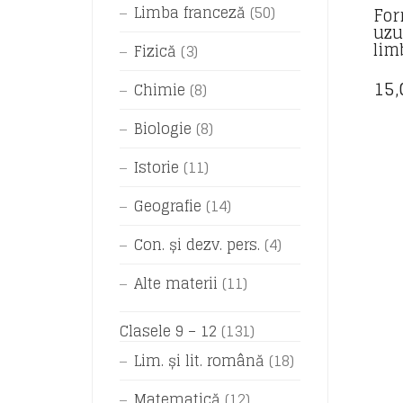
Limba franceză
(50)
For
uzu
lim
Fizică
(3)
15
Chimie
(8)
Biologie
(8)
Istorie
(11)
Geografie
(14)
Con. și dezv. pers.
(4)
Alte materii
(11)
Clasele 9 – 12
(131)
Lim. și lit. română
(18)
Matematică
(12)