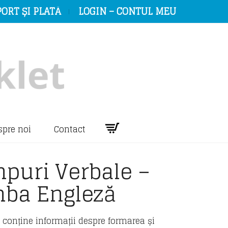
ORT ȘI PLATĂ
LOGIN – CONTUL MEU
spre noi
Contact
mpuri Verbale –
mba Engleză
l conține informații despre formarea și