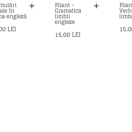
mulări
Pliant –
Plian
ale în
Gramatica
Verb
ba engleză
limbii
limb
engleze
,00
LEI
15,
15,00
LEI