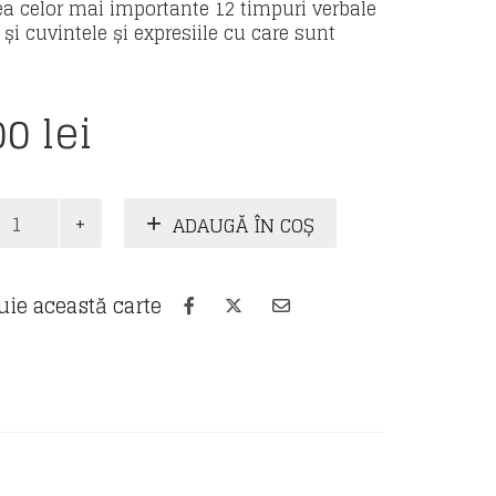
rea celor mai importante 12 timpuri verbale
și cuvintele și expresiile cu care sunt
00
lei
te
ADAUGĂ ÎN COȘ
uie această carte
ă