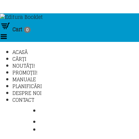
Cart
0
Toggle Menu
ACASĂ
CĂRȚI
NOUTĂȚI!
PROMOȚII!
MANUALE
PLANIFICĂRI
DESPRE NOI
CONTACT
COMANDĂ TELEFONIC: 021 430 30 95 /
TRANSPORT ȘI PLATĂ
LOGIN – CONTUL MEU