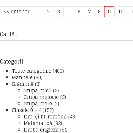
<< Anterior
1
2
3
…
6
7
8
9
10
Caută…
Categorii
Toate categoriile
(465)
Manuale
(50)
Grădiniță
(8)
Grupa mică
(3)
Grupa mijlocie
(3)
Grupa mare
(2)
Clasele 0 – 4
(152)
Lim. și lit. română
(48)
Matematică
(33)
Limba engleză
(51)