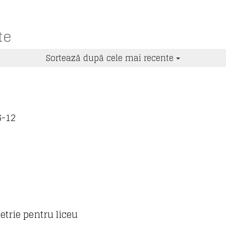
Sorted
te
by
latest
Sortează după cele mai recente
6-12
trie pentru liceu