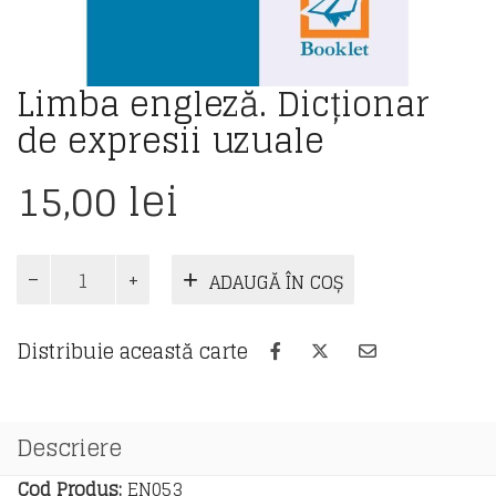
Limba engleză. Dicționar
de expresii uzuale
15,00
lei
Cantitate
ADAUGĂ ÎN COȘ
Limba
engleză.
Dicționar
Distribuie această carte
de
expresii
uzuale
Descriere
Cod Produs:
EN053