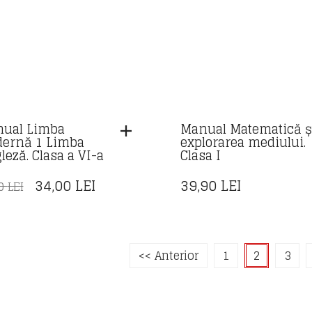
ual Limba
Manual Matematică ș
ernă 1 Limba
explorarea mediului.
leză. Clasa a VI-a
Clasa I
PREȚUL
PREȚUL
34,00
LEI
39,90
LEI
00
LEI
INIȚIAL
CURENT
A
ESTE:
FOST:
34,00 LEI.
<< Anterior
1
2
3
41,00 LEI.