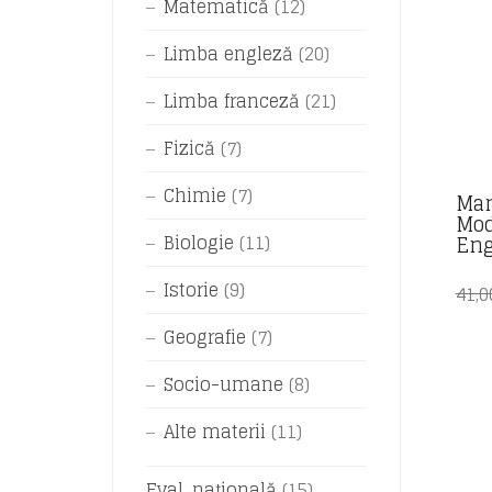
Matematică
(12)
Limba engleză
(20)
Limba franceză
(21)
Fizică
(7)
Chimie
(7)
Man
Mod
Eng
Biologie
(11)
Istorie
(9)
41,
Geografie
(7)
Socio-umane
(8)
Alte materii
(11)
Eval. națională
(15)