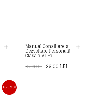
Manual Consiliere si
Dezvoltare Personală.
Clasa a VII-a
REȚUL
PREȚUL
PREȚUL
29,00
LEI
35,00
LEI
URENT
INIȚIAL
CURENT
STE:
A
ESTE:
,00 LEI.
FOST:
29,00 LEI.
PROMO!
35,00 LEI.