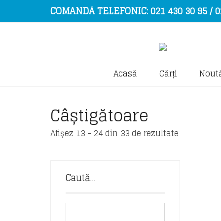
COMANDĂ TELEFONIC: 021 430 30 95 / 0
Acasă
Cărți
Noută
Câștigătoare
Sorted
Afișez 13 - 24 din 33 de rezultate
by
latest
Caută…