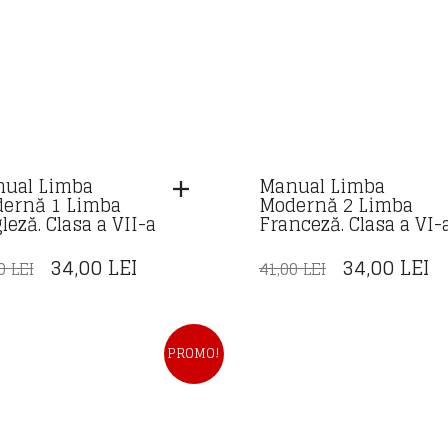
ual Limba
Manual Limba
ernă 1 Limba
Modernă 2 Limba
leză. Clasa a VII-a
Franceză. Clasa a VI-
PREȚUL
PREȚUL
PREȚUL
P
34,00
LEI
34,00
LEI
00
LEI
41,00
LEI
INIȚIAL
CURENT
INIȚIAL
C
A
ESTE:
A
E
FOST:
34,00 LEI.
FOST:
34
PROMO!
41,00 LEI.
41,00 LEI.