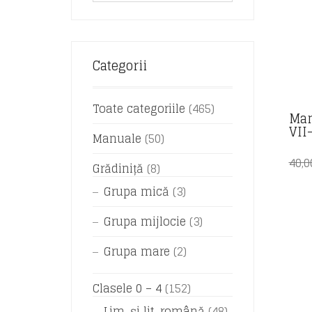
Categorii
Toate categoriile
(465)
Man
VII
Manuale
(50)
40,
Grădiniță
(8)
Grupa mică
(3)
Grupa mijlocie
(3)
Grupa mare
(2)
Clasele 0 – 4
(152)
Lim. și lit. română
(48)