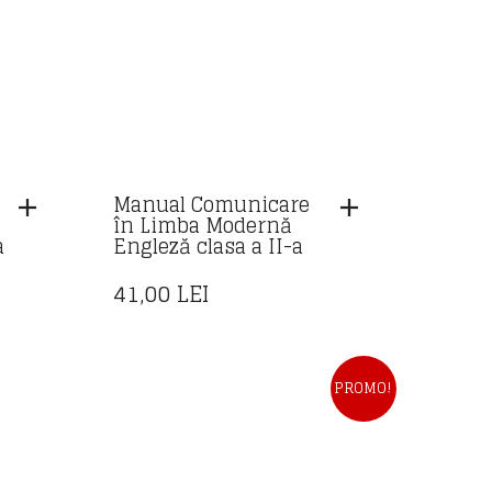
Manual Comunicare
în Limba Modernă
a
Engleză clasa a II-a
REȚUL
41,00
LEI
URENT
STE:
,00 LEI.
PROMO!