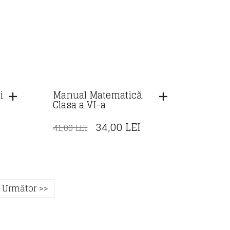
i
Manual Matematică.
Clasa a VI-a
PREȚUL
PREȚUL
34,00
LEI
41,00
LEI
INIȚIAL
CURENT
A
ESTE:
FOST:
34,00 LEI.
41,00 LEI.
Următor >>