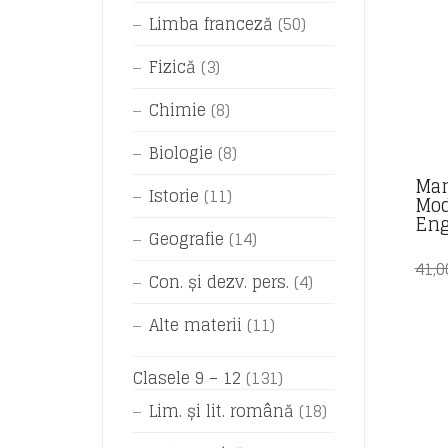
Limba franceză
(50)
Fizică
(3)
Chimie
(8)
Biologie
(8)
Man
Istorie
(11)
Mod
Eng
Geografie
(14)
41,
Con. și dezv. pers.
(4)
Alte materii
(11)
Clasele 9 – 12
(131)
Lim. și lit. română
(18)