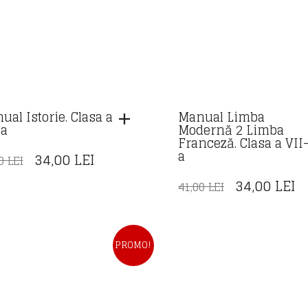
ual Istorie. Clasa a
Manual Limba
-a
Modernă 2 Limba
Franceză. Clasa a VII
a
PREȚUL
PREȚUL
34,00
LEI
00
LEI
INIȚIAL
CURENT
PREȚUL
P
34,00
LEI
41,00
LEI
A
ESTE:
INIȚIAL
C
FOST:
34,00 LEI.
A
E
40,00 LEI.
FOST:
34
PROMO!
41,00 LEI.