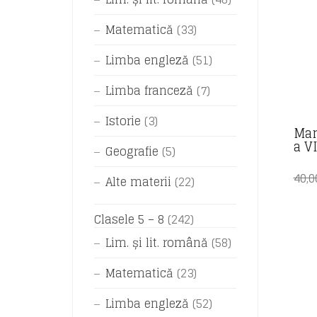
Matematică
(33)
Limba engleză
(51)
Limba franceză
(7)
Istorie
(3)
Man
a V
Geografie
(5)
40,
Alte materii
(22)
Clasele 5 – 8
(242)
Lim. și lit. română
(58)
Matematică
(23)
Limba engleză
(52)