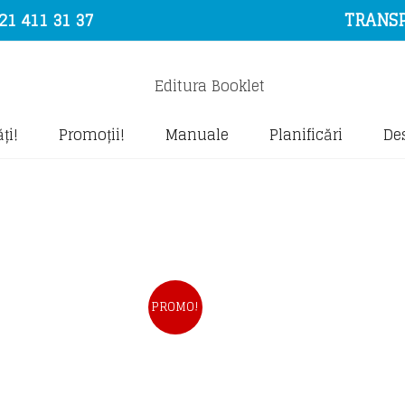
21 411 31 37
TRANSP
ți!
Promoții!
Manuale
Planificări
De
PROMO!