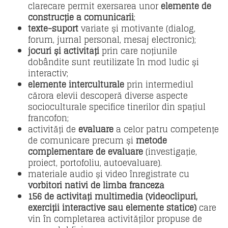
clarecare permit exersarea unor
elemente de
construcție a comunicării
;
texte-suport
variate și motivante (dialog,
forum, jurnal personal, mesaj electronic);
jocuri și activități
prin care noțiunile
dobândite sunt reutilizate în mod ludic și
interactiv;
elemente interculturale
prin intermediul
cărora elevii descoperă diverse aspecte
socioculturale specifice tinerilor din spațiul
francofon;
activități de
evaluare
a celor patru competențe
de comunicare precum și
metode
complementare de evaluare
(investigație,
proiect, portofoliu, autoevaluare).
materiale audio și video înregistrate cu
vorbitori nativi de limba franceză
156
de activități multimedia (videoclipuri,
exerciții interactive sau elemente statice)
care
vin în completarea activităților propuse de