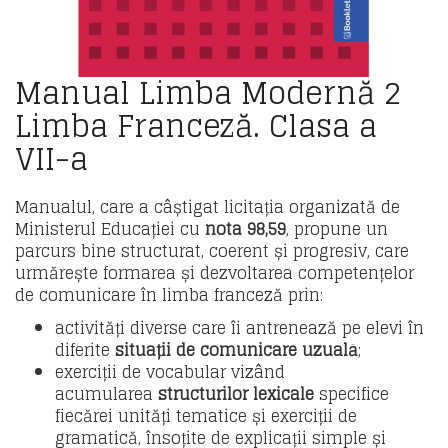
Manual Limba Modernă 2
Limba Franceză. Clasa a
VII-a
Manualul, care a câștigat licitația organizată de
Ministerul Educației cu
nota 98,59
, propune un
parcurs bine structurat, coerent și progresiv, care
urmărește formarea și dezvoltarea competențelor
de comunicare în limba franceză prin:
activități diverse care îi antrenează pe elevi în
diferite
situații de comunicare uzuală
;
exerciții de vocabular vizând
acumularea
structurilor lexicale
specifice
fiecărei unități tematice și exerciții de
gramatică, însoțite de explicații simple și