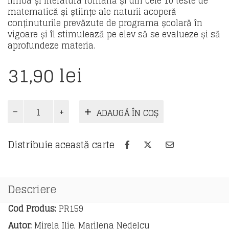
limba și literatura română și din cele 10 teste de
matematică și științe ale naturii acoperă
conținuturile prevăzute de programa școlară în
vigoare și îl stimulează pe elev să se evalueze și să
aprofundeze materia.
31,90
lei
Cantitate
ADAUGĂ ÎN COȘ
Evaluare
pentru
clasa
Distribuie această carte
a
IV-
a
-
Descriere
an
școlar
Cod Produs:
PR159
2025-
Autor:
Mirela Ilie, Marilena Nedelcu