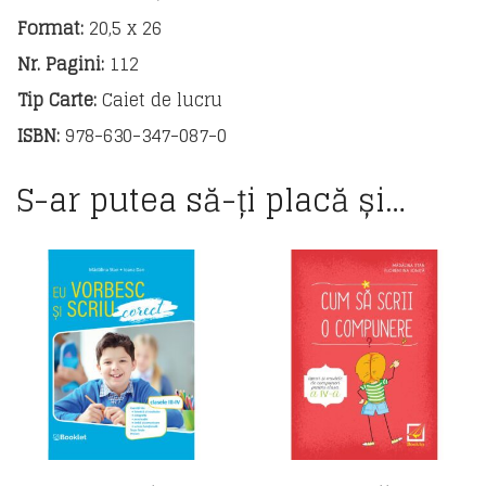
2026
Format:
20,5 x 26
Nr. Pagini:
112
Tip Carte:
Caiet de lucru
ISBN:
978-630-347-087-0
S-ar putea să-ți placă și…