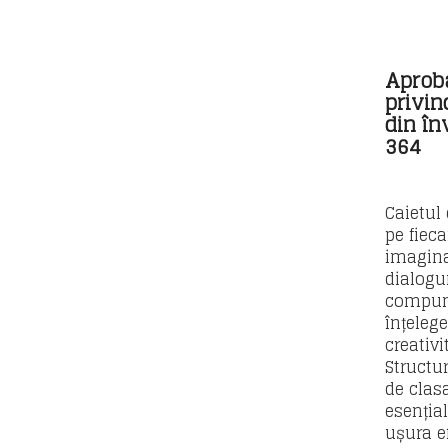
Aprob
privin
din în
364
Caietul 
pe fiec
imagina
dialogu
compune
înțelege
creativit
Structur
de clas
esenția
ușura ef