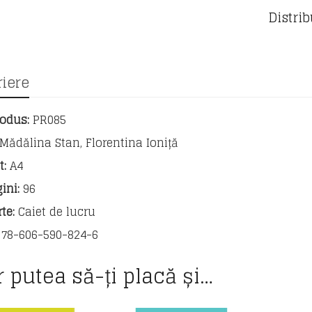
scrii
Distrib
o
compun
-
tipuri
si
iere
modele
de
odus:
PR085
compun
pentru
Mădălina Stan, Florentina Ioniță
clasa
t:
A4
a
IV-
ini:
96
a
te:
Caiet de lucru
78-606-590-824-6
r putea să-ți placă și…