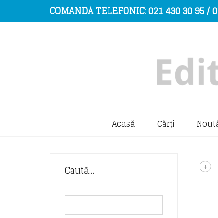
COMANDĂ TELEFONIC: 021 430 30 95 / 0
Acasă
Cărți
Noută
+
Caută…