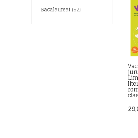
Bacalaureat
(52)
Vac
juru
Lim
lite
rom
cla
29