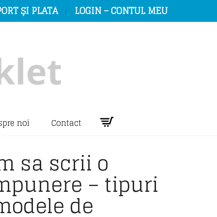
ORT ȘI PLATĂ
LOGIN – CONTUL MEU
spre noi
Contact
 sa scrii o
mpunere – tipuri
 modele de