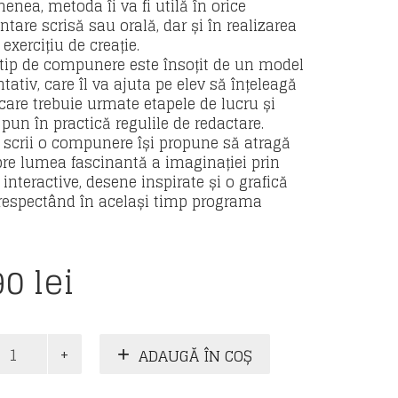
enea, metoda îi va fi utilă în orice
tare scrisă sau orală, dar și în realizarea
 exercițiu de creație.
 tip de compunere este însoțit de un model
tativ, care îl va ajuta pe elev să înțeleagă
 care trebuie urmate etapele de lucru și
pun în practică regulile de redactare.
scrii o compunere își propune să atragă
spre lumea fascinantă a imaginației prin
i interactive, desene inspirate și o grafică
 respectând în același timp programa
90
lei
te
ADAUGĂ ÎN COȘ