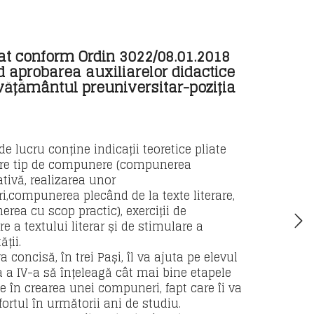
at conform Ordin 3022/08.01.2018
d aprobarea auxiliarelor didactice
vățământul preuniversitar-poziția
de lucru conține indicații teoretice pliate
are tip de compunere (compunerea
tivă, realizarea unor
ri,compunerea plecând de la texte literare,
rea cu scop practic), exerciții de
re a textului literar și de stimulare a
ății.
a concisă, în trei Pași, îl va ajuta pe elevul
a a IV-a să înțeleagă cât mai bine etapele
le în crearea unei compuneri, fapt care îi va
ortul în următorii ani de studiu.