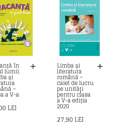
anță în
Limba și
l lumii.
literatura
ba și
română –
ratura
caiet de lucru
ână –
pe unităţi
sa a V-a
pentru clasa
a V-a ediția
2020
,00
LEI
27,90
LEI