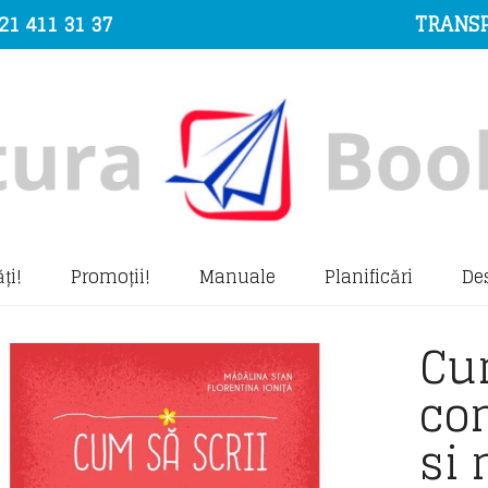
21 411 31 37
TRANSP
ți!
Promoții!
Manuale
Planificări
De
Cum
co
si