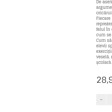
De asem
argumen
oricărui
Fiecare
reprezen
felul în
cum se 
Cum să 
elevii 
exerciți
veselă,
școlară.
28,
Cantita
Cum
sa