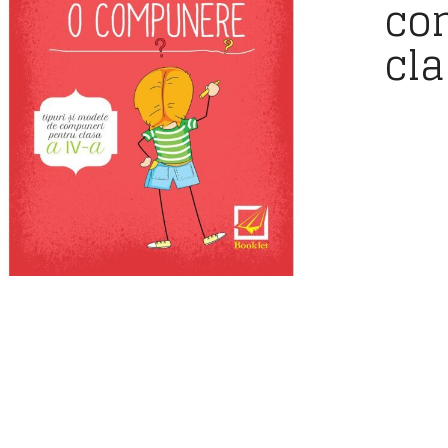
co
cla