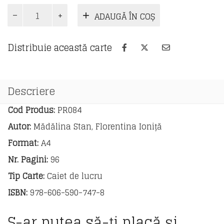
Cantitate
ADAUGĂ ÎN COȘ
Cum
sa
scrii
Distribuie această carte
o
compunere
-
tipuri
Descriere
si
modele
Cod Produs:
PR084
de
Autor:
Mădălina Stan, Florentina Ioniță
compuneri
pentru
Format:
A4
clasa
Nr. Pagini:
96
a
III-
Tip Carte:
Caiet de lucru
a
ISBN:
978-606-590-747-8
S-ar putea să-ți placă și…