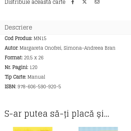
Distribuie această carte
literatura
română.
Clasa
a
Descriere
III-
a
Cod Produs:
MN15
Autor:
Margareta Onofrei, Simona-Andreea Bran
Format:
20,5 x 26
Nr. Pagini:
120
Tip Carte:
Manual
ISBN:
978-606-590-920-5
S-ar putea să-ți placă și…