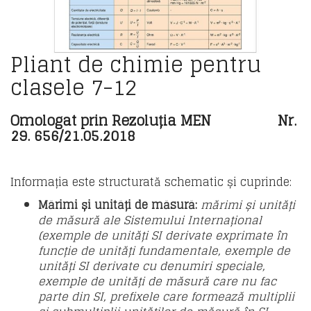
Pliant de chimie pentru
clasele 7-12
Omologat prin Rezoluția MEN Nr.
29. 656/21.05.2018
Informația este structurată schematic și cuprinde:
Mărimi și unități de măsură:
mărimi și unități
de măsură ale Sistemului Internațional
(exemple de unități SI derivate exprimate în
funcție de unități fundamentale, exemple de
unități SI derivate cu denumiri speciale,
exemple de unități de măsură care nu fac
parte din SI, prefixele care formează multiplii