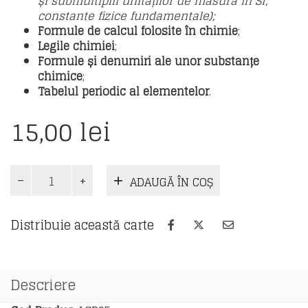
și submultiplii unităților de măsură în SI,
constante fizice fundamentale);
Formule de calcul folosite în chimie
;
Legile chimiei
;
Formule și denumiri ale unor substanțe
chimice
;
Tabelul periodic al elementelor
.
15,00
lei
Cantitate
ADAUGĂ ÎN COȘ
Pliant
de
chimie
Distribuie această carte
pentru
clasele
7-
12
Descriere