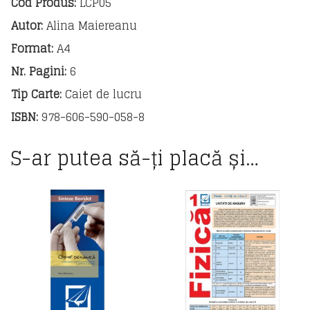
Cod Produs:
LCP05
Autor:
Alina Maiereanu
Format:
A4
Nr. Pagini:
6
Tip Carte:
Caiet de lucru
ISBN:
978-606-590-058-8
S-ar putea să-ți placă și…