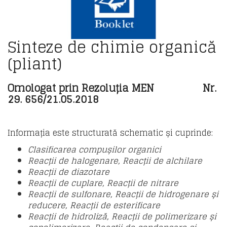
Sinteze de chimie organică
(pliant)
Omologat prin Rezoluția MEN Nr.
29. 656/21.05.2018
Informația este structurată schematic și cuprinde:
Clasificarea compușilor organici
Reacții de halogenare,
Reacții de alchilare
Reacții de diazotare
Reacții de cuplare,
Reacții de nitrare
Reacții de sulfonare,
Reacții de hidrogenare și
reducere,
Reacții de esterificare
Reacții de hidroliză,
Reacții de polimerizare și