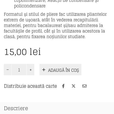
copolimerizare,
Reacții de condensare și
policondensare
Formatul și stilul de pliere fac utilizarea pliantelor
extrem de ușoară, atât în vederea recapitulării
materiei, pentru bacalaureat și/sau admiterea la
facultățile de profil, cât și în utilizarea acestora la
clasă, pentru fixarea noțiunilor studiate.
15,00
lei
Cantitate
ADAUGĂ ÎN COȘ
Sinteze
de
chimie
Distribuie această carte
organică
(pliant)
Descriere