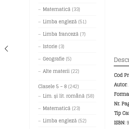
Matematică
(33)
Limba engleză
(51)
Limba franceză
(7)
Istorie
(3)
Geografie
(5)
Descr
Alte materii
(22)
Cod Pr
Autor:
Clasele 5 – 8
(242)
Format
Lim. și lit. română
(58)
Nr. Pag
Matematică
(23)
Tip Car
Limba engleză
(52)
ISBN:
9