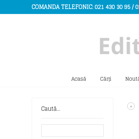
COMANDĂ TELEFONIC: 021 430 30 95 / 0
Acasă
Cărți
Noută
+
Caută…