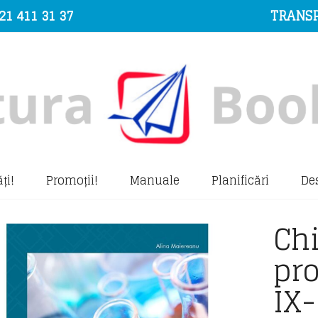
21 411 31 37
TRANSP
ți!
Promoții!
Manuale
Planificări
De
Chi
pr
IX