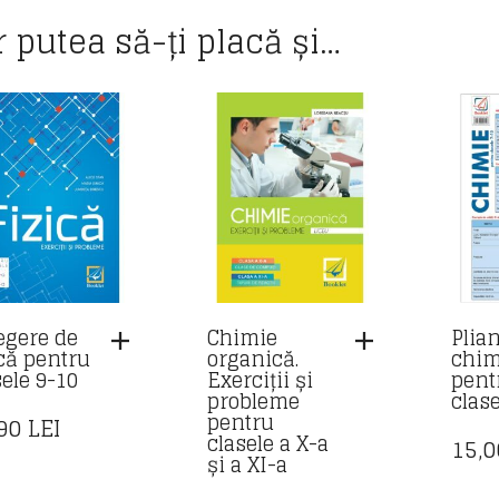
r putea să-ți placă și…
egere de
Chimie
Plia
ică pentru
organică.
chim
sele 9-10
Exerciții și
pent
probleme
clas
pentru
,90
LEI
clasele a X-a
15,
și a XI-a