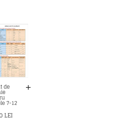
nt de
ie
ru
ele 7-12
00
LEI