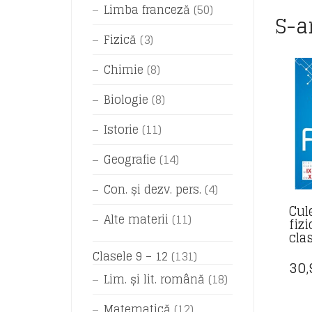
Limba franceză
(50)
S-a
Fizică
(3)
Chimie
(8)
Biologie
(8)
Istorie
(11)
Geografie
(14)
Con. și dezv. pers.
(4)
Cul
Alte materii
(11)
fiz
cla
Clasele 9 – 12
(131)
30
Lim. și lit. română
(18)
Matematică
(12)