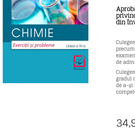
Aprob
privin
din în
Culeger
precum 
examenu
de admi
Culeger
gradul d
de a-și
compete
34,