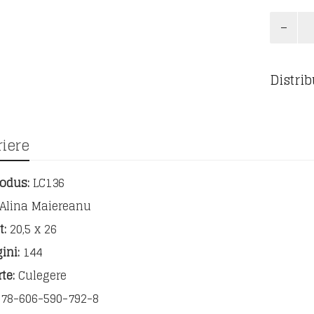
Cantita
Chimie
exerciții
și
Distrib
proble
clasa
a
IX-
a
iere
odus:
LC136
Alina Maiereanu
:
20,5 x 26
ini:
144
te:
Culegere
78-606-590-792-8