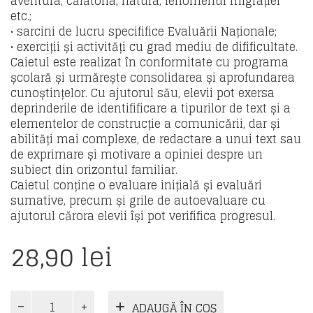
aventura, călătoria, natura, fenomenul migrației
etc.;
• sarcini de lucru specififice Evaluării Naționale;
• exerciții și activități cu grad mediu de difificultate.
Caietul este realizat în conformitate cu programa
școlară și urmărește consolidarea și aprofundarea
cunoștințelor. Cu ajutorul său, elevii pot exersa
deprinderile de identifificare a tipurilor de text și a
elementelor de construcție a comunicării, dar și
abilități mai complexe, de redactare a unui text sau
de exprimare și motivare a opiniei despre un
subiect din orizontul familiar.
Caietul conține o evaluare inițială și evaluări
sumative, precum și grile de autoevaluare cu
ajutorul cărora elevii își pot verififica progresul.
28,90
lei
Cantitate
ADAUGĂ ÎN COȘ