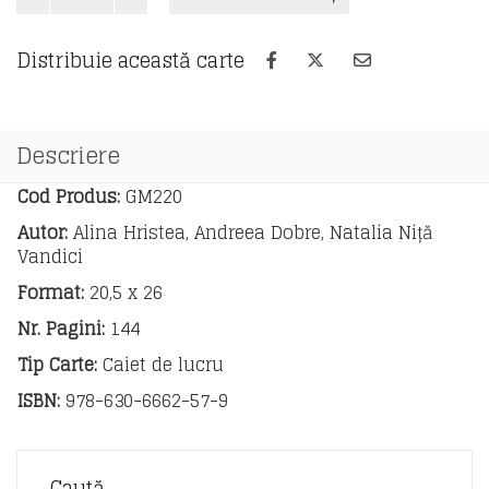
Limba
și
literatura
Distribuie această carte
română
-
caiet
de
Descriere
lucru
pentru
Cod Produs:
GM220
clasa
Autor:
Alina Hristea, Andreea Dobre, Natalia Niță
a
Vandici
VII-
a
Format:
20,5 x 26
Nr. Pagini:
144
Tip Carte:
Caiet de lucru
ISBN:
978-630-6662-57-9
Caută…