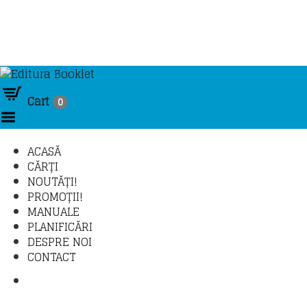
Cart
0
Toggle Menu
ACASĂ
CĂRȚI
NOUTĂȚI!
PROMOȚII!
MANUALE
PLANIFICĂRI
DESPRE NOI
CONTACT
COMANDĂ TELEFONIC: 021 430 30 95 / 021 411
31 37