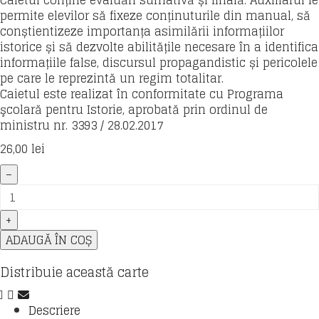
permite elevilor să fixeze conținuturile din manual, să
conștientizeze importanța asimilării informațiilor
istorice și să dezvolte abilitățile necesare în a identifica
informațiile false, discursul propagandistic și pericolele
pe care le reprezintă un regim totalitar.
Caietul este realizat în conformitate cu Programa
şcolară pentru Istorie, aprobată prin ordinul de
ministru nr. 3393 / 28.02.2017
26,00
lei
Cantitate
Istorie
-
caiet
de
ADAUGĂ ÎN COȘ
lucru
pentru
Distribuie această carte
clasa
a
Descriere
VII-