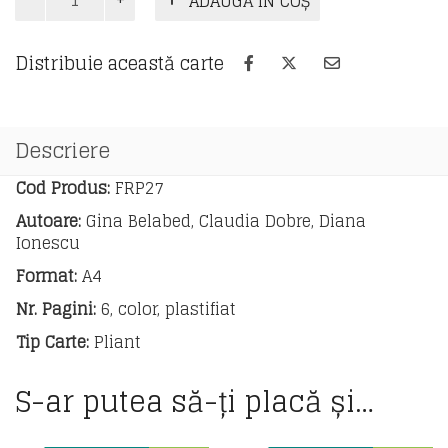
ADAUGĂ ÎN COȘ
Grammaire
française
8e
Distribuie această carte
année
Descriere
Cod Produs:
FRP27
Autoare:
Gina Belabed, Claudia Dobre, Diana
Ionescu
Format:
A4
Nr. Pagini:
6, color, plastifiat
Tip Carte:
Pliant
S-ar putea să-ți placă și…