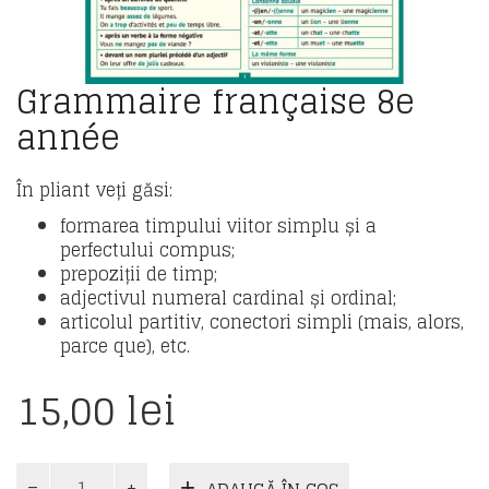
Grammaire française 8e
année
În pliant veți găsi:
formarea timpului viitor simplu și a
perfectului compus;
prepoziții de timp;
adjectivul numeral cardinal și ordinal;
articolul partitiv, conectori simpli (mais, alors,
parce que), etc.
15,00
lei
Cantitate