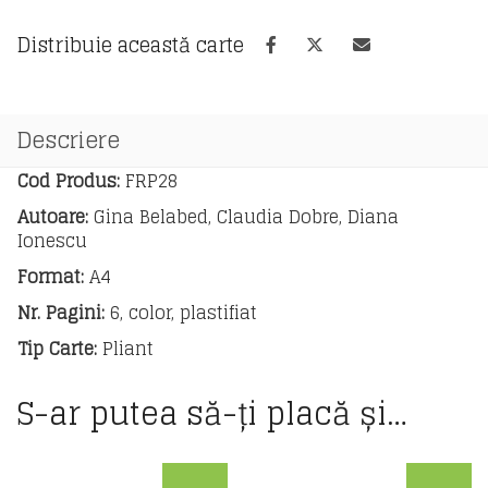
française
7e
Distribuie această carte
année
Descriere
Cod Produs:
FRP28
Autoare:
Gina Belabed, Claudia Dobre, Diana
Ionescu
Format:
A4
Nr. Pagini:
6, color, plastifiat
Tip Carte:
Pliant
S-ar putea să-ți placă și…