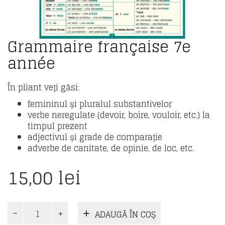
Grammaire française 7e
année
În pliant veți găsi:
femininul și pluralul substantivelor
verbe neregulate (devoir, boire, vouloir, etc.) la
timpul prezent
adjectivul și grade de comparație
adverbe de canitate, de opinie, de loc, etc.
15,00
lei
Cantitate
ADAUGĂ ÎN COȘ
Grammaire