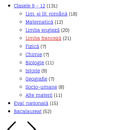
Clasele 9 – 12
(131)
Lim. și lit. română
(18)
Matematică
(12)
Limba engleză
(20)
Limba franceză
(21)
Fizică
(7)
Chimie
(7)
Biologie
(11)
Istorie
(9)
Geografie
(7)
Socio-umane
(8)
Alte materii
(11)
Eval. națională
(15)
Bacalaureat
(52)