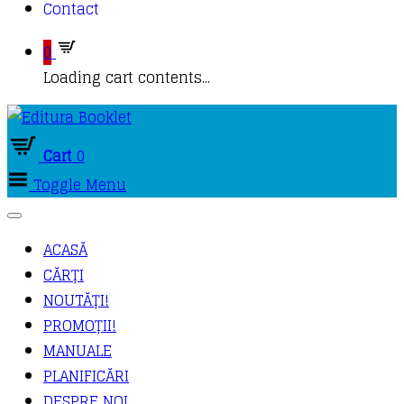
Contact
0
Loading cart contents...
Cart
0
Toggle Menu
ACASĂ
CĂRȚI
NOUTĂȚI!
PROMOȚII!
MANUALE
PLANIFICĂRI
DESPRE NOI