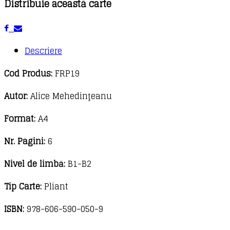
Distribuie această carte
Française
3
Descriere
Cod Produs:
FRP19
Autor:
Alice Mehedinţeanu
Format:
A4
Nr. Pagini:
6
Nivel de limbă:
B1-B2
Tip Carte:
Pliant
ISBN:
978-606-590-050-9