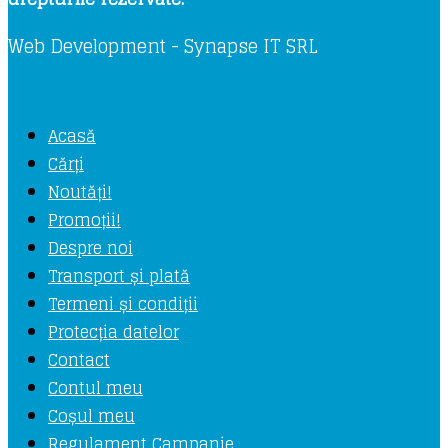
Web Development - Synapse IT SRL
Acasă
Cărți
Noutăți!
Promoții!
Despre noi
Transport și plată
Termeni și condiții
Protecția datelor
Contact
Contul meu
Coșul meu
Regulament Campanie