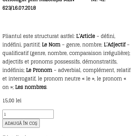
623/16.07.2018
Pliantul este structurat astfel:
L’Article
– défini,
indéfini, partitif;
Le Nom
– genre, nombre;
L’Adjectif
–
qualificatif (genre, nombre, comparaison irrégulière);
adjectifs et pronoms possessifs, démonstratifs,
indéfinis;
Le Pronom
– adverbial, complément, relatif
et interrogatif, le pronom neutre « le », le pronom «
on »;
Les nombres
.
15,00
lei
Cantitate
Pliant
ADAUGĂ ÎN COȘ
Grammaire