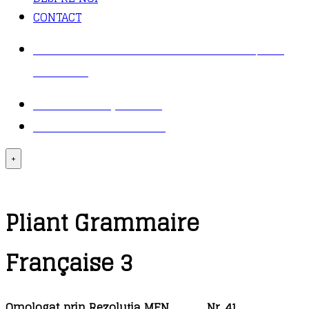
CONTACT
COMANDĂ TELEFONIC: 021 430 30 95 / 021
411 31 37
TRANSPORT ȘI PLATĂ
LOGIN – CONTUL MEU
+
Pliant Grammaire
Française 3
Omologat prin Rezoluția MEN Nr. 41.