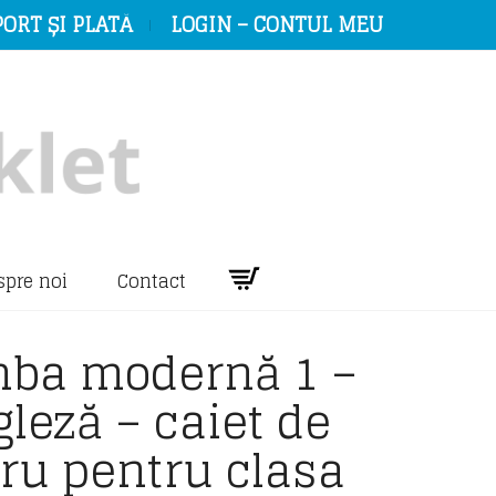
ORT ȘI PLATĂ
LOGIN – CONTUL MEU
spre noi
Contact
mba modernă 1 –
leză – caiet de
ru pentru clasa