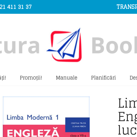
21 411 31 37
TRANSP
ți!
Promoții!
Manuale
Planificări
De
Li
Eng
luc