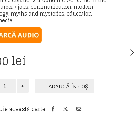
celebrations around the world, life in the
 career / jobs, communication, modern
ogy, myths and mysteries, education,
media.
90
lei
te
ADAUGĂ ÎN COȘ
ă
uie această carte
ă