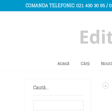
COMANDĂ TELEFONIC: 021 430 30 95 / 0
Acasă
Cărți
Noută
+
Caută…