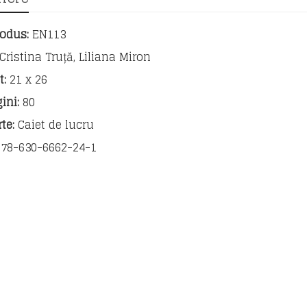
lucru
pentru
odus:
EN113
clasa
a
Cristina Truță, Liliana Miron
VII-
:
21 x 26
a
gini:
80
te:
Caiet de lucru
78-630-6662-24-1