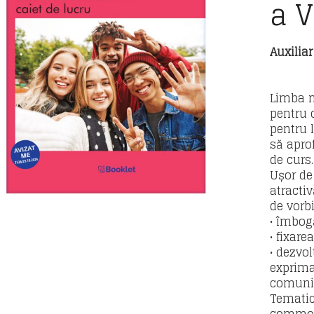
a V
Auxilia
Limba m
pentru 
pentru l
să apro
de curs.
Ușor de 
atractiv
de vorbi
• îmbog
• fixare
• dezvo
exprima
comunic
Tematic