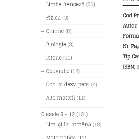
Limba franceză
(50)
Cod Pr
Fizică
(3)
Autor:
Chimie
(8)
Format
Biologie
(8)
Nr. Pa
Tip Car
Istorie
(11)
ISBN:
9
Geografie
(14)
Con. și dezv. pers.
(4)
Alte materii
(11)
Clasele 9 – 12
(131)
Lim. și lit. română
(18)
Matematică
(12)