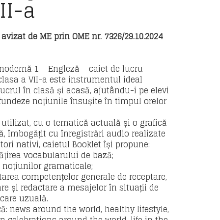
II-a
r avizat de ME prin OME nr. 7326/29.10.2024
odernă 1 – Engleză – caiet de lucru
clasa a VII-a este instrumentul ideal
ucrul în clasă și acasă, ajutându-i pe elevi
fundeze noțiunile însușite în timpul orelor
utilizat, cu o tematică actuală și o grafică
ă, îmbogățit cu înregistrări audio realizate
tori nativi, caietul Booklet își propune:
ățirea vocabularului de bază;
a noțiunilor gramaticale;
ltarea competențelor generale de receptare,
re și redactare a mesajelor în situații de
are uzuală.
ă: news around the world, healthy lifestyle,