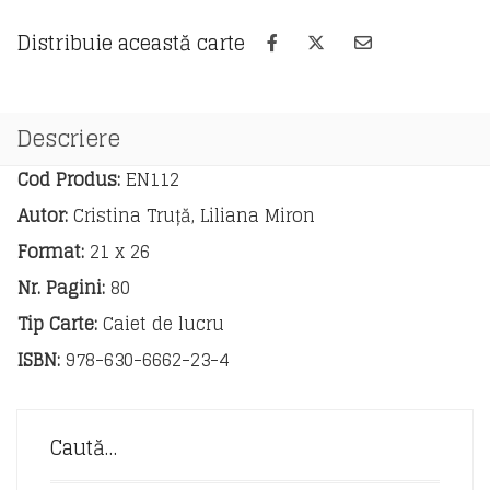
modernă
1
Distribuie această carte
-
Engleză
-
caiet
Descriere
de
lucru
Cod Produs:
EN112
pentru
Autor:
Cristina Truță, Liliana Miron
clasa
a
Format:
21 x 26
VI-
Nr. Pagini:
80
a
Tip Carte:
Caiet de lucru
ISBN:
978-630-6662-23-4
Caută…