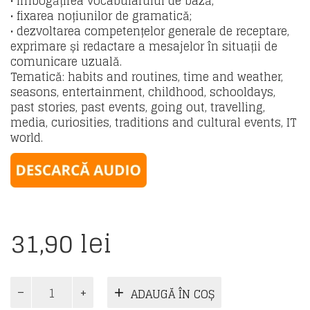
• îmbogățirea vocabularului de bază;
• fixarea noțiunilor de gramatică;
• dezvoltarea competențelor generale de receptare,
exprimare și redactare a mesajelor în situații de
comunicare uzuală.
Tematică: habits and routines, time and weather,
seasons, entertainment, childhood, schooldays,
past stories, past events, going out, travelling,
media, curiosities, traditions and cultural events, IT
world.
31,90
lei
Cantitate
ADAUGĂ ÎN COȘ
Limba