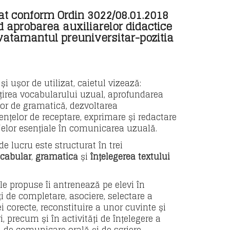
at conform Ordin 3022/08.01.2018
d aprobarea auxiliarelor didactice
vatamantul preuniversitar-pozitia
 și ușor de utilizat, caietul vizează:
irea vocabularului uzual, aprofundarea
lor de gramatică, dezvoltarea
nțelor de receptare, exprimare și redactare
elor esențiale în comunicarea uzuală.
de lucru este structurat în trei
cabular
,
gramatică
și
înțelegerea textului
ile propuse îi antrenează pe elevi în
ți de completare, asociere, selectare a
i corecte, reconstituire a unor cuvinte și
, precum și în activități de înțelegere a