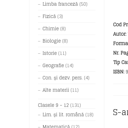
Limba franceză
(50)
Fizică
(3)
Cod Pr
Chimie
(8)
Autor:
Biologie
(8)
Format
Nr. Pag
Istorie
(11)
Tip Car
Geografie
(14)
ISBN:
9
Con. și dezv. pers.
(4)
Alte materii
(11)
Clasele 9 – 12
(131)
S-a
Lim. și lit. română
(18)
Matematică
(12)