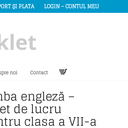
ORT ȘI PLATĂ
LOGIN – CONTUL MEU
spre noi
Contact
mba engleză –
et de lucru
tru clasa a VII-a