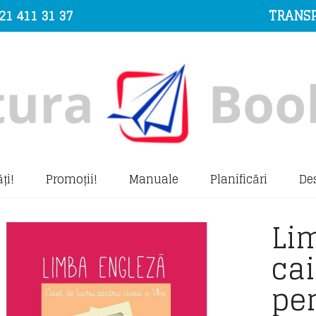
21 411 31 37
TRANSP
ți!
Promoții!
Manuale
Planificări
De
Li
cai
pen