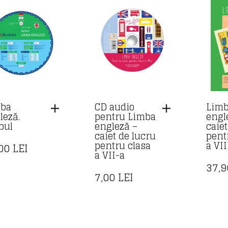
ba
CD audio
Lim
leză.
pentru Limba
engl
bul
engleză –
caie
caiet de lucru
pent
pentru clasa
a VII
,00
LEI
a VII-a
37,
7,00
LEI