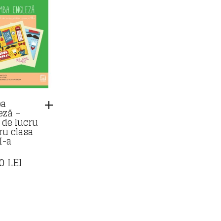
ba
eză –
t de lucru
ru clasa
I-a
90
LEI