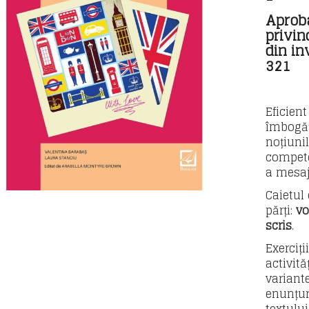
Aprob
privin
din in
321
Eficient
îmbogăț
noțiuni
compete
a mesaj
Caietul 
părți:
vo
scris
.
Exerciți
activită
variante
enunțuri