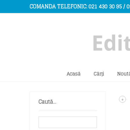
COMANDĂ TELEFONIC: 021 430 30 95 / 0
Acasă
Cărți
Noută
+
Caută…