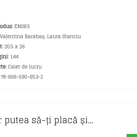
a
odus:
EN083
Valentina Barabaș, Laura Stanciu
:
20,5 x 26
ini:
144
te:
Caiet de lucru
78-606-590-653-2
r putea să-ți placă și…