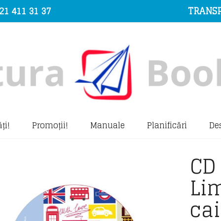
21 411 31 37
TRANSP
ți!
Promoții!
Manuale
Planificări
De
CD
Li
cai