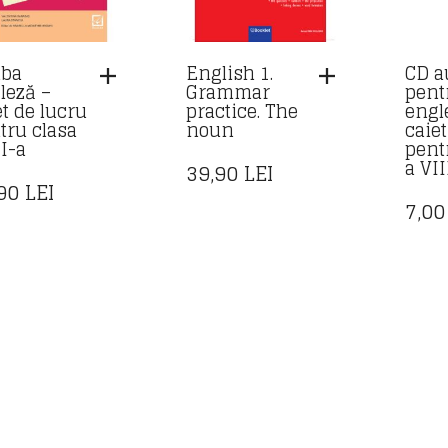
ba
English 1.
CD a
leză –
Grammar
pent
et de lucru
practice. The
engl
tru clasa
noun
caie
II-a
pent
a VII
39,90
LEI
,90
LEI
7,0