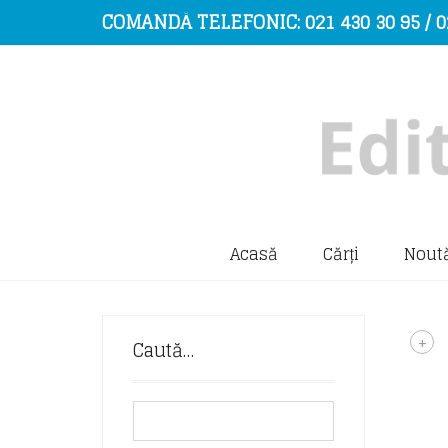
COMANDĂ TELEFONIC: 021 430 30 95 / 0
Acasă
Cărți
Noută
+
Caută…