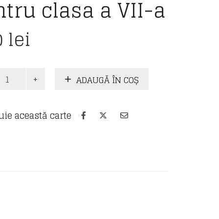
tru clasa a VII-a
0
lei
te
ADAUGĂ ÎN COȘ
uie această carte