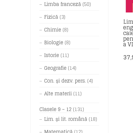
Limba franceză
(50)
Fizică
(3)
Lim
eng
Chimie
(8)
cai
pen
Biologie
(8)
a V
Istorie
(11)
37
Geografie
(14)
Con. și dezv. pers.
(4)
Alte materii
(11)
Clasele 9 – 12
(131)
Lim. și lit. română
(18)
Matematică
(12)