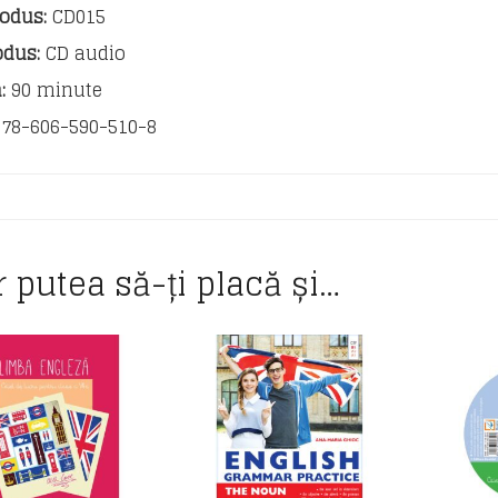
a
odus:
CD015
odus:
CD audio
:
90 minute
78-606-590-510-8
r putea să-ți placă și…