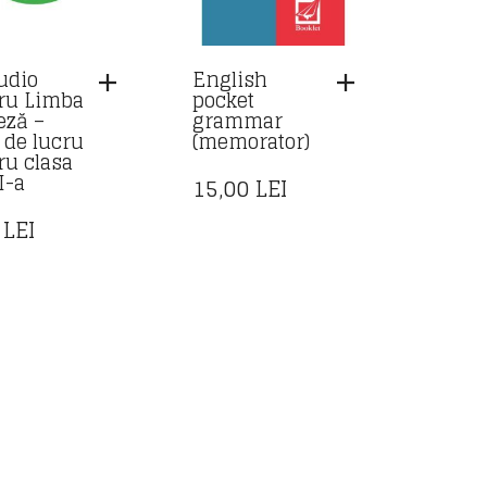
udio
English
ru Limba
pocket
eză –
grammar
t de lucru
(memorator)
ru clasa
I-a
15,00
LEI
0
LEI