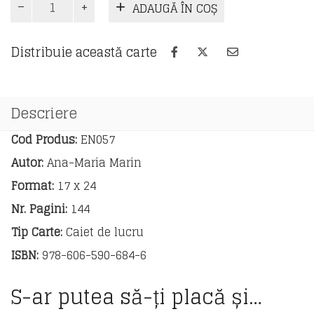
ADAUGĂ ÎN COȘ
Speaking
for
the
Distribuie această carte
BAC
exam
Descriere
Cod Produs:
EN057
Autor:
Ana-Maria Marin
Format:
17 x 24
Nr. Pagini:
144
Tip Carte:
Caiet de lucru
ISBN:
978-606-590-684-6
S-ar putea să-ți placă și…