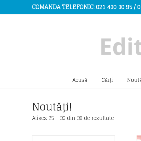
COMANDĂ TELEFONIC: 021 430 30 95 / 0
Acasă
Cărți
Noută
Noutăți!
Sorted
Afișez 25 - 36 din 38 de rezultate
by
latest