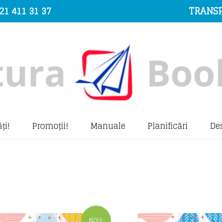
21 411 31 37
TRANSP
ți!
Promoții!
Manuale
Planificări
De
NOU!