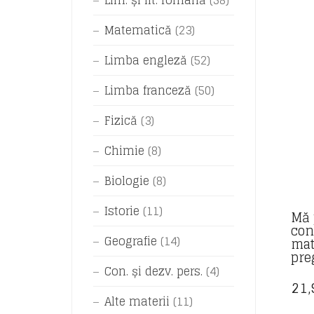
Lim. și lit. română
(58)
Matematică
(23)
Limba engleză
(52)
Limba franceză
(50)
Fizică
(3)
Chimie
(8)
Biologie
(8)
Istorie
(11)
Mă 
con
Geografie
(14)
mat
pre
Con. și dezv. pers.
(4)
21
Alte materii
(11)