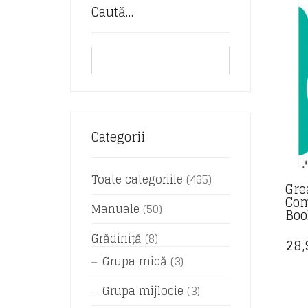
Caută…
Categorii
Toate categoriile
(465)
Gre
Com
Manuale
(50)
Boo
Grădiniță
(8)
28
Grupa mică
(3)
Grupa mijlocie
(3)