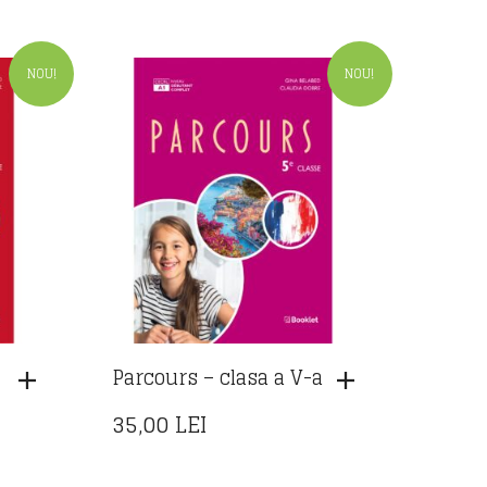
NOU!
NOU!
Parcours – clasa a V-a
35,00
LEI