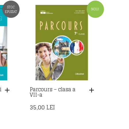
STOC
NOU!
EPUIZAT
i
Parcours – clasa a
VII-a
35,00
LEI