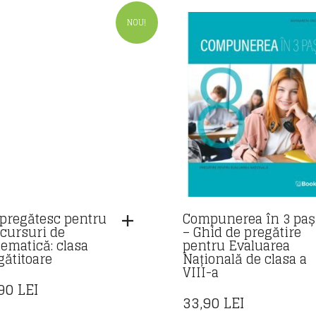
NOU!
pregătesc pentru
Compunerea în 3 paș
cursuri de
– Ghid de pregătire
ematică: clasa
pentru Evaluarea
gătitoare
Națională de clasa a
VIII-a
,90
LEI
33,90
LEI