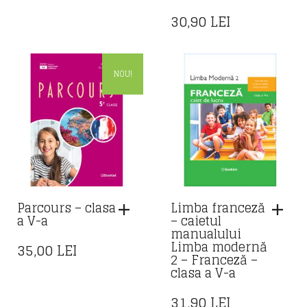
30,90
LEI
NOU!
Parcours – clasa
Limba franceză
a V-a
– caietul
manualului
Limba modernă
35,00
LEI
2 – Franceză –
clasa a V-a
31,90
LEI