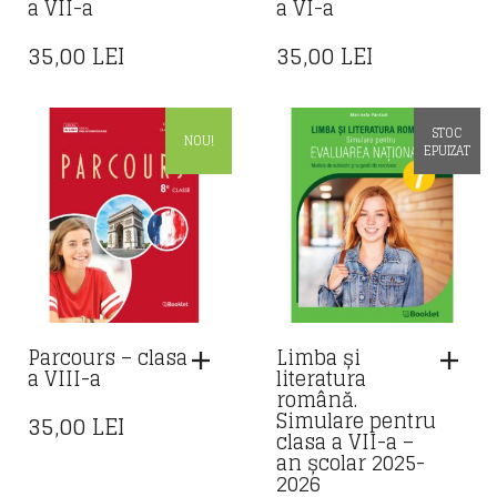
a VII-a
a VI-a
35,00
LEI
35,00
LEI
STOC
NOU!
EPUIZAT
Parcours – clasa
Limba și
a VIII-a
literatura
română.
Simulare pentru
35,00
LEI
clasa a VII-a –
an școlar 2025-
2026