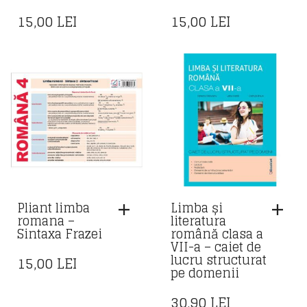
15,00
LEI
15,00
LEI
Pliant limba
Limba și
romana –
literatura
Sintaxa Frazei
română clasa a
VII-a – caiet de
lucru structurat
15,00
LEI
pe domenii
30,90
LEI