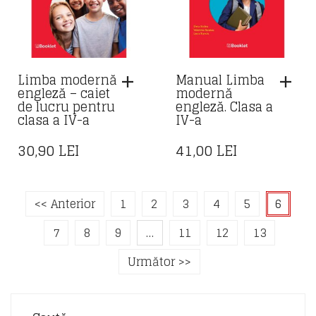
Limba modernă
Manual Limba
engleză – caiet
modernă
de lucru pentru
engleză. Clasa a
clasa a IV-a
IV-a
30,90
LEI
41,00
LEI
<< Anterior
1
2
3
4
5
6
7
8
9
…
11
12
13
Următor >>