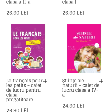
clasa a II-a
clasa I
26,90
LEI
26,90
LEI
Le français pour
Științe ale
les petits – caiet
naturii – caiet de
de lucru pentru
lucru clasa a IV-
clasa
a
pregătitoare
24,90
LEI
26,90
LEI