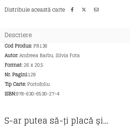
meu
de
Distribuie această carte
matematică.
Clasa
a
II-
Descriere
a.
Cod Produs:
PR136
Autor:
Andreea Barbu, Silvia Fota
Format:
26 x 20,5
Nr. Pagini:
128
Tip Carte:
Portofoliu
ISBN:
978-630-6530-27-4
S-ar putea să-ți placă și…