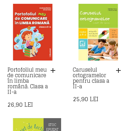
Portofoliul meu
Caruselul
de comunicare
ortogramelor
în limba
pentru clasa a
română. Clasa a
II-a
II-a
25,90
LEI
26,90
LEI
STOC
EPUIZAT