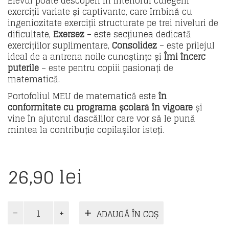
Elevul poate descoperi în interiorul culegerii
exerciții variate și captivante, care îmbină cu
ingeniozitate exerciții structurate pe trei niveluri de
dificultate,
Exersez
– este secțiunea dedicată
exercițiilor suplimentare,
Consolidez
– este prilejul
ideal de a antrena noile cunoștințe și
Îmi încerc
puterile
– este pentru copiii pasionați de
matematică.
Portofoliul MEU de matematică este
în
conformitate cu programa școlară în vigoare
și
vine în ajutorul dascălilor care vor să le pună
mintea la contribuție copilașilor isteți.
26,90
lei
Cantitate
ADAUGĂ ÎN COȘ
Portofoliul