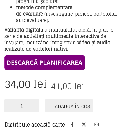
programa școlară;
metode
complementare
de evaluare
(investigație, proiect, portofoliu,
autoevaluare).
Varianta digitală
a manualului oferă, în plus, o
serie de
activități multimedia interactive
de
învățare, incluzând înregistrări
video și audio
realizate de vorbitori nativi
.
Prețul
Prețul
34,00
lei
41,00
lei
inițial
curent
a
este:
Cantitate
ADAUGĂ ÎN COȘ
Manual
fost:
34,00 lei.
Limba
41,00 lei.
Modernă
Distribuie această carte
1