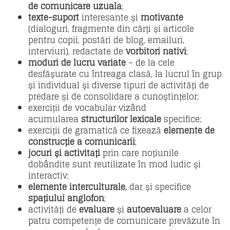
de comunicare uzuală
;
texte-suport
interesante și
motivante
(dialoguri, fragmente din cărți și articole
pentru copii, postări de blog, emailuri,
interviuri), redactate de
vorbitori nativi
;
moduri de lucru variate
– de la cele
desfășurate cu întreaga clasă, la lucrul în grup
și individual și diverse tipuri de activități de
predare și de consolidare a cunoștințelor;
exerciții de vocabular vizând
acumularea
structurilor lexicale
specifice;
exerciții de gramatică ce fixează
elemente de
construcție a comunicării
;
jocuri și activități
prin care noțiunile
dobândite sunt reutilizate în mod ludic și
interactiv;
elemente interculturale,
dar și specifice
spațiului anglofon
;
activități de
evaluare
și
autoevaluare
a celor
patru competențe de comunicare prevăzute în