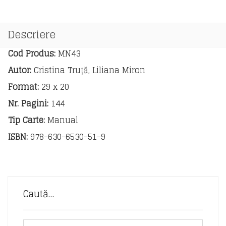
Limba
Engleză.
Clasa
Descriere
a
VI-
Cod Produs:
MN43
a
Autor:
Cristina Truță, Liliana Miron
Format:
29 x 20
Nr. Pagini:
144
Tip Carte:
Manual
ISBN:
978-630-6530-51-9
Caută…