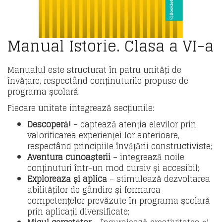
Manual Istorie. Clasa a VI-a
Manualul este structurat în patru unități de
învățare, respectând conținuturile propuse de
programa școlară.
Fiecare unitate integrează secțiunile:
Descoperă!
– captează atenția elevilor prin
valorificarea experienței lor anterioare,
respectând principiile învățării constructiviste;
Aventura cunoașterii
– integrează noile
conținuturi într-un mod cursiv și accesibil;
Explorează și aplică
– stimulează dezvoltarea
abilităților de gândire și formarea
competențelor prevăzute în programa școlară
prin aplicații diversificate;