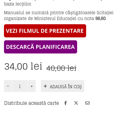
baza lecțiilor.
Manualul se numără printre câștigătoarele licitației
organizate de Ministerul Educației cu nota
96,60
.
Prețul
Prețul
34,00
lei
40,00
lei
inițial
curent
a
este:
Cantitate
ADAUGĂ ÎN COȘ
Manual
fost:
34,00 lei.
Istorie.
40,00 lei.
Clasa
Distribuie această carte
a
VI-
a