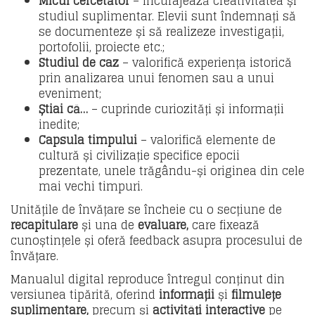
Micul cercetător
– încurajează creativitatea și
studiul suplimentar. Elevii sunt îndemnați să
se documenteze și să realizeze investigații,
portofolii, proiecte etc.;
Studiul de caz
– valorifică experiența istorică
prin analizarea unui fenomen sau a unui
eveniment;
Știai că…
– cuprinde curiozități și informații
inedite;
Capsula timpului
– valorifică elemente de
cultură și civilizație specifice epocii
prezentate, unele trăgându-și originea din cele
mai vechi timpuri.
Unitățile de învățare se încheie cu o secțiune de
recapitulare
și una de
evaluare,
care fixează
cunoștințele și oferă feedback asupra procesului de
învățare.
Manualul digital reproduce întregul conținut din
versiunea tipărită, oferind
informații
și
filmulețe
suplimentare,
precum și
activități interactive
pe