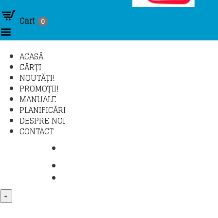
Cart
0
Toggle Menu
ACASĂ
CĂRȚI
NOUTĂȚI!
PROMOȚII!
MANUALE
PLANIFICĂRI
DESPRE NOI
CONTACT
COMANDĂ TELEFONIC: 021 430 30 95 /
TRANSPORT ȘI PLATĂ
LOGIN – CONTUL MEU
+