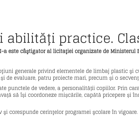
abilități practice. Cla
II-a este câştigător al licitaţiei organizate de Ministerul
uni generale privind elementele de limbaj plastic şi culor
și de evaluare, patru proiecte mari, precum și o secvență
e punctele de vedere, a personalității copiilor. Prin carac
nvață să își coordoneze mișcările, capătă pricepere și î
 şi corespunde cerinţelor programei şcolare în vigoare.