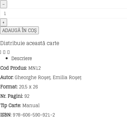
Cantitate
Manual
Arte
vizuale
și
ADAUGĂ ÎN COȘ
abilități
practice.
Distribuie această carte
Clasa
a
Descriere
III-
a
Cod Produs:
MN12
Autor:
Gheorghe Roșeț, Emilia Roșeț
Format:
20,5 x 26
Nr. Pagini:
92
Tip Carte:
Manual
ISBN:
978-606-590-921-2