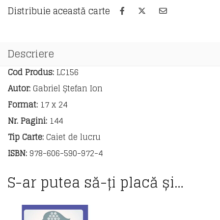
de
Distribuie această carte
pregătire
pentru
Bacalaureat
Descriere
Cod Produs:
LC156
Autor:
Gabriel Ștefan Ion
Format:
17 x 24
Nr. Pagini:
144
Tip Carte:
Caiet de lucru
ISBN:
978-606-590-972-4
S-ar putea să-ți placă și…