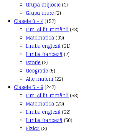
Grupa mijlocie
(3)
Grupa mare
(2)
Clasele 0 – 4
(152)
Lim. și lit. română
(48)
Matematică
(33)
Limba engleză
(51)
Limba franceză
(7)
Istorie
(3)
Geografie
(5)
Alte materii
(22)
Clasele 5 – 8
(242)
Lim. și lit. română
(58)
Matematică
(23)
Limba engleză
(52)
Limba franceză
(50)
Fizică
(3)