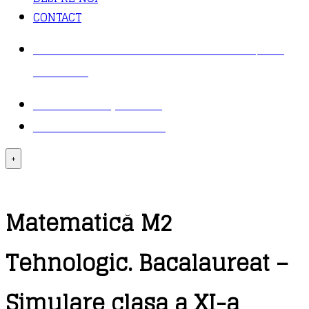
CONTACT
COMANDĂ TELEFONIC: 021 430 30 95 / 021
411 31 37
TRANSPORT ȘI PLATĂ
LOGIN – CONTUL MEU
+
Matematică M2
Tehnologic. Bacalaureat –
Simulare clasa a XI-a