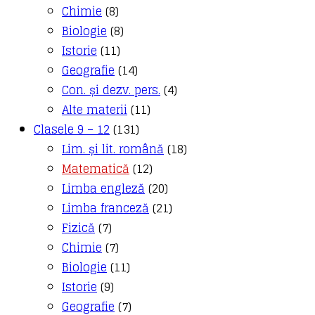
Chimie
(8)
Biologie
(8)
Istorie
(11)
Geografie
(14)
Con. și dezv. pers.
(4)
Alte materii
(11)
Clasele 9 – 12
(131)
Lim. și lit. română
(18)
Matematică
(12)
Limba engleză
(20)
Limba franceză
(21)
Fizică
(7)
Chimie
(7)
Biologie
(11)
Istorie
(9)
Geografie
(7)