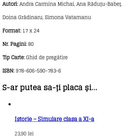
XI-
Autori:
Andra Carmina Michai, Ana Răduțu-Babeț,
a
Doina Grădinaru, Simona Vatamanu
Format:
17 x 24
Nr. Pagini:
80
Tip Carte:
Ghid de pregătire
ISBN:
978-606-590-783-6
S-ar putea să-ți placă și…
Istorie – Simulare clasa a XI-a
23,90
lei