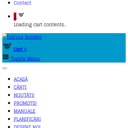
Contact
0
Loading cart contents...
Cart
0
Toggle Menu
ACASĂ
CĂRȚI
NOUTĂȚI!
PROMOȚII!
MANUALE
PLANIFICĂRI
DESPRE NOI