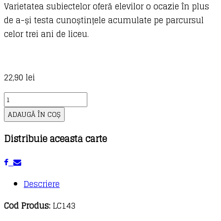
Varietatea subiectelor oferă elevilor o ocazie în plus
de a-și testa cunoștințele acumulate pe parcursul
celor trei ani de liceu.
22,90
lei
Cantitate
Matematică
ADAUGĂ ÎN COȘ
M2
Distribuie această carte
Tehnologic.
Bacalaureat
-
Simulare
Descriere
clasa
Cod Produs:
LC143
a