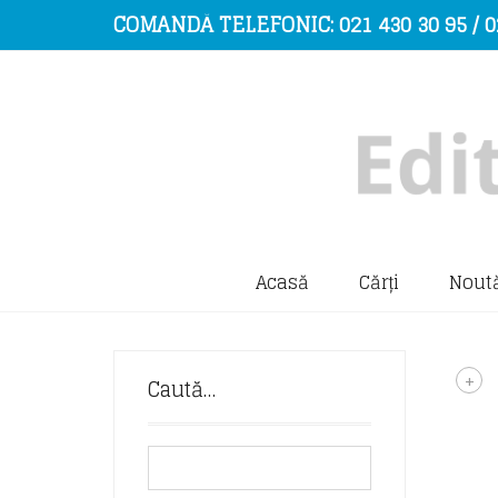
COMANDĂ TELEFONIC: 021 430 30 95 / 0
Acasă
Cărți
Noută
+
Caută…