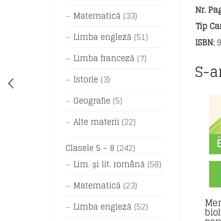
Nr. Pag
Matematică
(33)
Tip Car
Limba engleză
(51)
ISBN:
9
Limba franceză
(7)
S-a
Istorie
(3)
Geografie
(5)
Alte materii
(22)
Clasele 5 – 8
(242)
Lim. și lit. română
(58)
Matematică
(23)
Mem
Limba engleză
(52)
bio