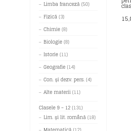
pen
Limba franceză
(50)
cla
Fizică
(3)
15
Chimie
(8)
Biologie
(8)
Istorie
(11)
Geografie
(14)
Con. și dezv. pers.
(4)
Alte materii
(11)
Clasele 9 – 12
(131)
Lim. și lit. română
(18)
Matematică
(12)