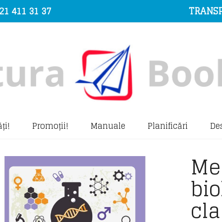
21 411 31 37
TRANSP
ți!
Promoții!
Manuale
Planificări
De
Me
bio
cla