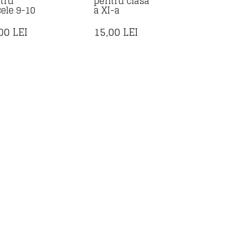
tru
pentru clasa
sele 9-10
a XI-a
,00
LEI
15,00
LEI