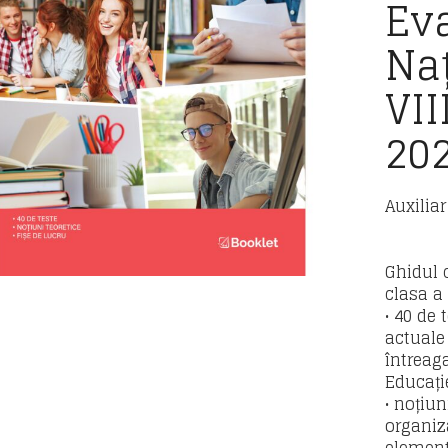
Ev
Naț
VII
20
Auxilia
Ghidul 
clasa a 
• 40 de
actuale
întreag
Educație
• noțiu
organiz