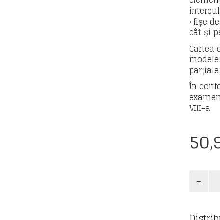
element
intercul
• fișe d
cât și p
Cartea 
modele 
parțiale
În conf
examenu
VIII-a
50,
Cantita
Limba
și
literatu
Distrib
română