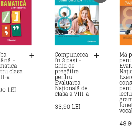
ba
Compunerea
Mă p
ână –
în 3 pași –
pent
matică
Ghid de
Eval
tru clasa
pregătire
Nați
II-a
pentru
Exerc
Evaluarea
cons
Națională de
pent
,90
LEI
clasa a VIII-a
lectu
gram
fonet
33,90
LEI
voca
49,