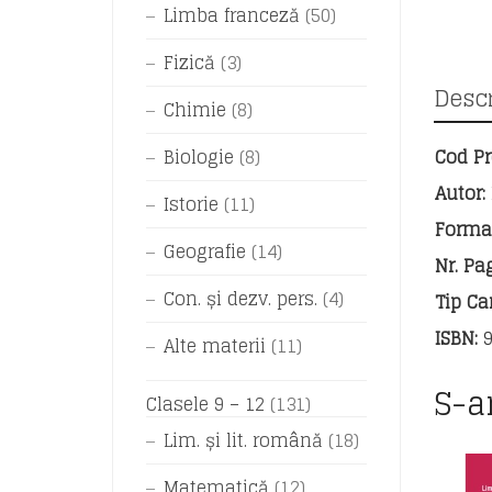
Limba franceză
(50)
Fizică
(3)
Descr
Chimie
(8)
Biologie
(8)
Cod Pr
Autor:
Istorie
(11)
Forma
Geografie
(14)
Nr. Pa
Con. și dezv. pers.
(4)
Tip Car
ISBN:
9
Alte materii
(11)
S-a
Clasele 9 – 12
(131)
Lim. și lit. română
(18)
Matematică
(12)