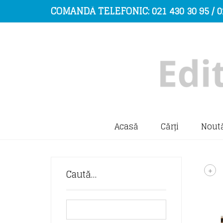
COMANDĂ TELEFONIC: 021 430 30 95 / 0
Acasă
Cărți
Noută
+
Caută…