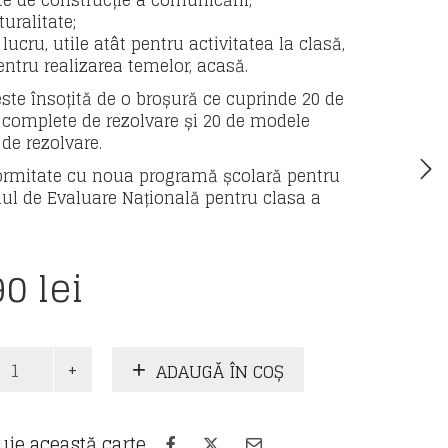
e de construcție a comunicării,
turalitate;
e lucru, utile atât pentru activitatea la clasă,
entru realizarea temelor, acasă.
este însoțită de o broșură ce cuprinde 20 de
complete de rezolvare și 20 de modele
 de rezolvare.
ormitate cu noua programă școlară pentru
l de Evaluare Națională pentru clasa a
90
lei
te
ADAUGĂ ÎN COȘ
ra
uie această carte
.