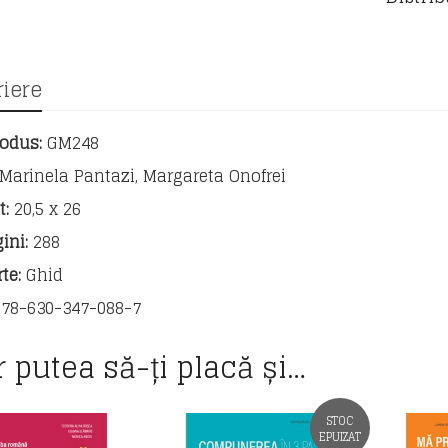
Ghid
comple
pentru
Evaluar
iere
Naționa
-
odus:
GM248
clasa
a
Marinela Pantazi, Margareta Onofrei
VIII-
t:
20,5 x 26
a
-
gini:
288
an
te:
Ghid
școlar
2025-
78-630-347-088-7
2026
r putea să-ți placă și…
STOC
EPUIZAT