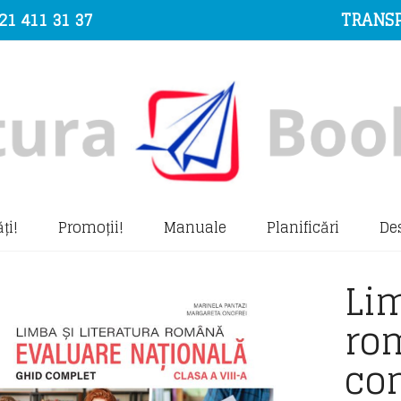
21 411 31 37
TRANSP
ți!
Promoții!
Manuale
Planificări
De
Lim
ro
co