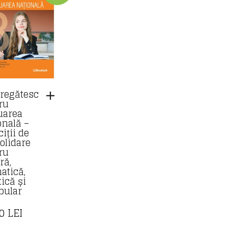
regătesc
ru
uarea
onală –
iții de
olidare
ru
ră,
atică,
ică și
bular
90
LEI