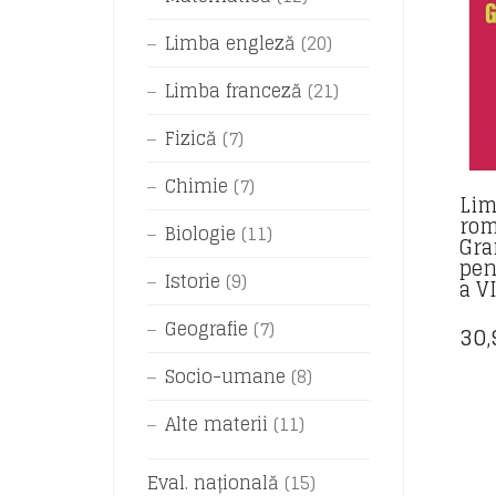
Limba engleză
(20)
Limba franceză
(21)
Fizică
(7)
Chimie
(7)
Lim
rom
Biologie
(11)
Gra
pen
Istorie
(9)
a VI
Geografie
(7)
30
Socio-umane
(8)
Alte materii
(11)
Eval. națională
(15)